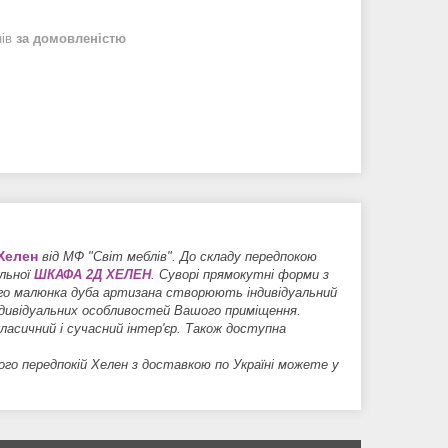
нів
за домовленістю
Хелен
від МФ "Світ меблів". До складу передпокою
льної
ШКАФА 2Д ХЕЛЕН
. Суворі прямокутні форми з
ого малюнка дуба артизана створюють індивідуальний
індивідуальних особливостей Вашого приміщення.
ласичний і сучасний інтер'єр. Також доступна
ого передпокій Хелен з доставкою по Україні можете у