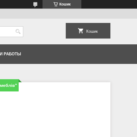
Кошик
Кошик
И РАБОТЫ
 меблів"