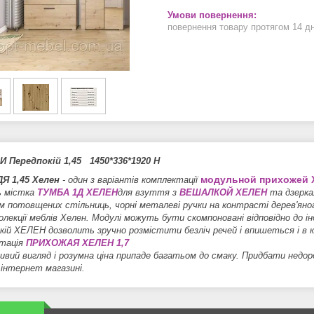
повернення товару протягом 14 д
 Передпокій 1,45 1450*336*1920 Н
модульной прихожей 
Я 1,45 Хелен
- один з варіантів комплектації
ь містка
ТУМБА 1Д ХЕЛЕН
для взуття з
ВЕШАЛКОЙ ХЕЛЕН
та дзерка
 потовщених стільниць, чорні металеві ручки на контрасті дерев'ян
олекції меблів Хелен. Модулі можуть бути скомпоновані відповідно до 
кій ХЕЛЕН дозволить зручно розмістити безліч речей і впишеться і в к
ктація
ПРИХОЖАЯ ХЕЛЕН 1,7
ивий вигляд і розумна ціна припаде багатьом до смаку. Придбати недор
інтернет магазині.