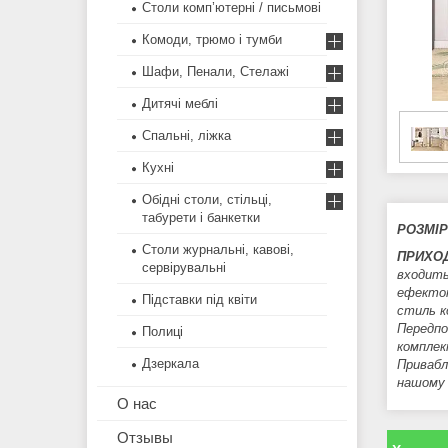
Столи комп’ютерні / письмові
Комоди, трюмо і тумби
Шафи, Пенали, Стелажі
Дитячі меблі
Спальні, ліжка
Кухні
Обідні столи, стільці,
табурети і банкетки
РОЗМІРИ
Столи журнальні, кавові,
ПРИХОД
сервірувальні
входит
ефектом
Підставки під квіти
стиль к
Передпо
Полиці
компле
Дзеркала
Привабл
нашому 
О нас
Отзывы