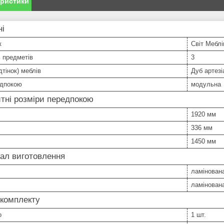
еристики
ні
к
Світ Меблі
ь предметів
3
дтінок) меблів
Дуб артезі
едпокою
модульна
тні розміри передпокою
1920 мм
336 мм
1450 мм
ал виготовлення
ламінован
ламінован
 комплекту
о
1 шт.