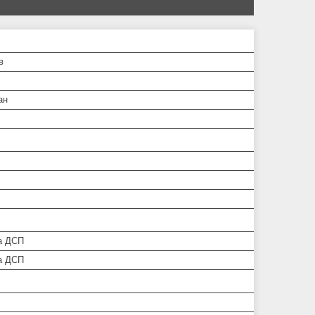
в
ан
а ДСП
а ДСП