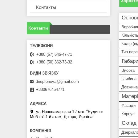
Характ
Контакты
Основ
Виробни
Контакти
Кількіст
Колір (ві
Тип пер
+380 (67) 645-47-71
Габари
+380 (50) 362-73-32
Висота
Глибина
dnepronova@gmail.com
Довжина
+380676454771
Матері
Фасади
ул.Новосамарская 1 / маг. "Будинок
Корпус
Меблiв" 1-й этаж, Дніпро, Україна
Склад
Дзеркал