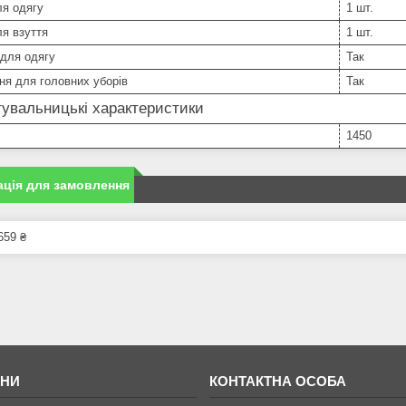
я одягу
1 шт.
я взуття
1 шт.
 для одягу
Так
ня для головних уборів
Так
увальницькі характеристики
1450
ція для замовлення
659 ₴