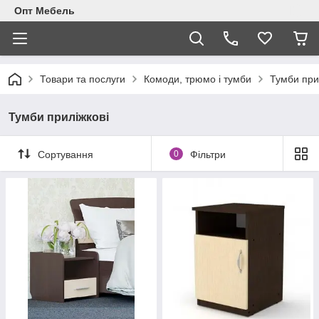
Опт Мебель
Товари та послуги
Комоди, трюмо і тумби
Тумби при
Тумби приліжкові
Сортування
0
Фільтри