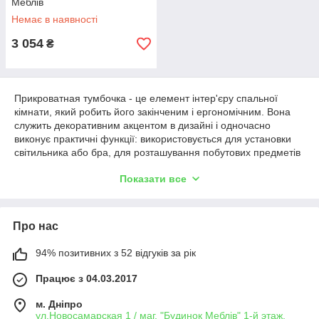
Меблів
Немає в наявності
3 054
₴
Прикроватная тумбочка - це елемент інтер'єру спальної
кімнати, який робить його закінченим і ергономічним. Вона
служить декоративним акцентом в дизайні і одночасно
виконує практичні функції: використовується для установки
світильника або бра, для розташування побутових предметів
(будильника, гребінця, телефону, чашки з водою і так далі) у
Показати все
безпосередній доступності від спального місця. Якщо ви
звикли мати прикроватную тумбочку, ви швидко зрозумієте,
що вона є незамінним аксесуаром спальні, і, мабуть, в цьому
твердженні немає перебільшення.
Про нас
Меблеві виробники потурбувалися розробити найбільш
функціональні моделі тумбочок для спальні, які ми
94% позитивних з 52 відгуків за рік
пропонуємо Вам придбати за доступними цінами в нашому
Працює з 04.03.2017
інтернет магазині . Приємних покупок, Шанований Покупець.
м. Дніпро
ул.Новосамарская 1 / маг. "Будинок Меблiв" 1-й этаж,