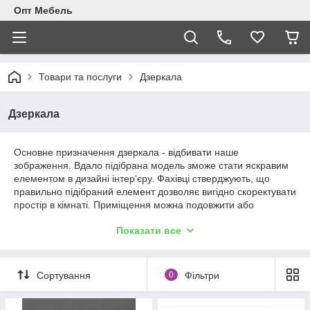
Опт Мебель
Товари та послуги
Дзеркала
Дзеркала
Основне призначення дзеркала - відбивати наше
зображення. Вдало підібрана модель зможе стати яскравим
елементом в дизайні інтер'єру. Фахівці стверджують, що
правильно підібраний елемент дозволяє вигідно скоректувати
простір в кімнаті. Приміщення можна подовжити або
розширити, додати легкості. Придбання нового дзеркала - це
Показати все
рішення, яке, мабуть, прийняте зважено. Важливо врахувати
основні критерії вибору і тільки у такому разі ви можете бути
упевнені, що купите дійсно хороший елемент декору з
функціональним навантаженням.
Сортування
0
Фільтри