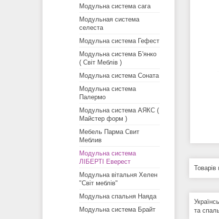
Модульна система сага
Модульная система
селеста
Модульна система Гефест
Модульна система Б'янко
( Світ Меблів )
Модульна система Соната
Модульна система
Палермо
Модульна система АЯКС (
Майстер форм )
Мебель Парма Свит
Меблив
Модульна система
ЛІБЕРТІ Еверест
Модульна вiтальня Хелен
"Світ меблів"
Модульна спальня Наяда
Українс
Модульна система Брайт
та спал