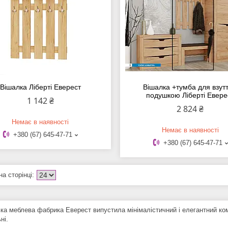
Вішалка Ліберті Еверест
Вішалка +тумба для взутт
подушкою Ліберті Евере
1 142 ₴
2 824 ₴
Немає в наявності
Немає в наявності
+380 (67) 645-47-71
+380 (67) 645-47-71
ька меблева фабрика Еверест випустила мінімалістичний і елегантний ко
ьні.