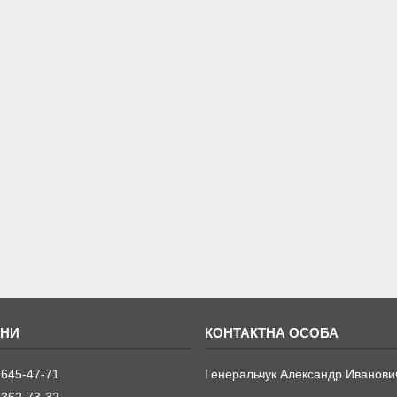
 645-47-71
Генеральчук Александр Иванови
 362-73-32