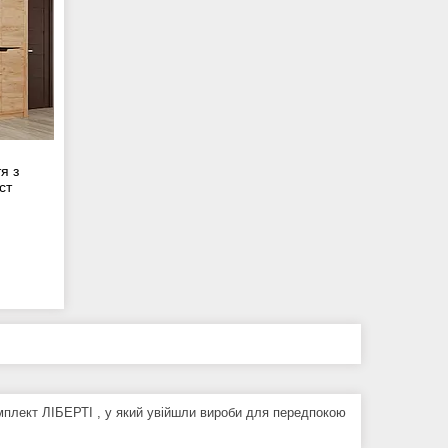
я з
ст
мплект ЛІБЕРТІ , у який увійшли вироби для передпокою