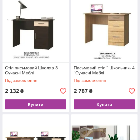
Стіл письмовий Школяр 3
Письмовий стіл " Школьник- 4
Сучаснi Меблi
"Сучаснi Меблi
Під замовлення
Під замовлення
2 132
2 787
₴
₴
Купити
Купити