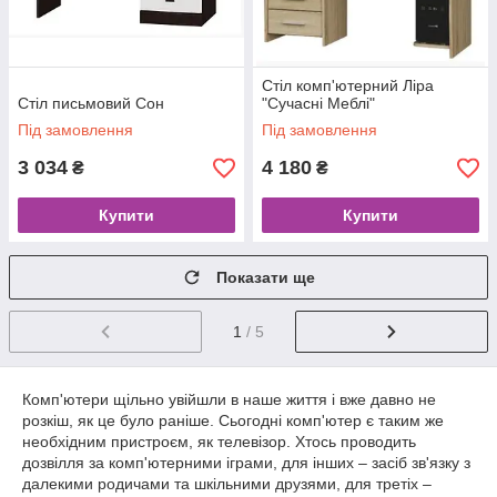
Стіл комп'ютерний Ліра
Стiл письмовий Сон
"Сучасні Меблі"
Під замовлення
Під замовлення
3 034
4 180
₴
₴
Купити
Купити
Показати ще
1
/ 5
Комп'ютери щільно увійшли в наше життя і вже давно не
розкіш, як це було раніше. Сьогодні комп'ютер є таким же
необхідним пристроєм, як телевізор. Хтось проводить
дозвілля за комп'ютерними іграми, для інших – засіб зв'язку з
далекими родичами та шкільними друзями, для третіх –