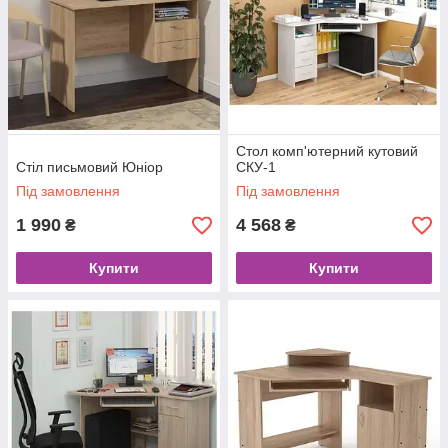
Стол комп'ютерний кутовий
Стіл письмовий Юніор
СКУ-1
Під замовлення
Під замовлення
1 990
4 568
₴
₴
Купити
Купити