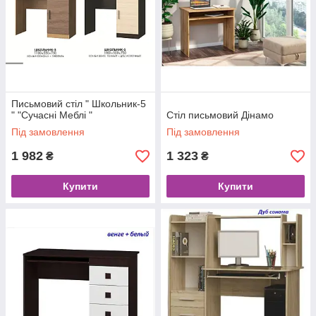
Письмовий стіл " Школьник-5
" "Сучаснi Меблi "
Стіл письмовий Дінамо
Під замовлення
Під замовлення
1 982
1 323
₴
₴
Купити
Купити