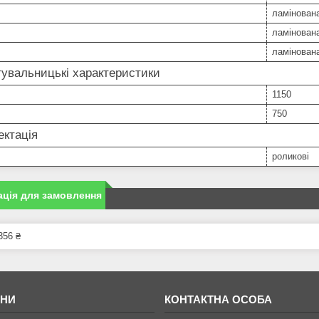
ламінован
ламінован
ламінован
увальницькі характеристики
1150
750
ктація
роликові
ція для замовлення
356 ₴