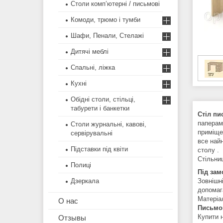
Столи комп’ютерні / письмові
Комоди, трюмо і тумби
Шафи, Пенали, Стелажі
Дитячі меблі
Спальні, ліжка
Кухні
Обідні столи, стільці,
табурети і банкетки
Стіл пи
паперами
Столи журнальні, кавові,
приміще
сервірувальні
все най
Підставки під квіти
столу .
Стільни
Полиці
Під зам
Дзеркала
Зовнішні
допомаг
Матеріа
О нас
Письмов
Купити 
Отзывы