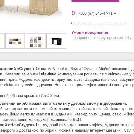
+380 (67) 645-47-71
повернення товару протягом 14 д
сьмовий «Студент-1»
від меблевої фабрики "Сучасні Меблі" відмінно під
. Невеликі габарити і відмінне компонування роблять стіл унікальним у 
ння, дана модель має досить гарну місткість. Завдяки наявності висувних
необхідніше у себе під рукою. Не останню роль ефективності експлуатаці
ця оброблена кромкою АБС 2 мм.
овлення виріб можна виготовляти у дзеркальному відображенні.
й вигляд загалом письмовий стіл має простий і лаконічний. Така строгіст
ають йому легко вливатися в будь-який інтер'єр приміщення, стаючи йог
л виготовлення конструкції: ламіноване ДСП.
ий стіл «Студент-1»
- чудовий вибір для вашого офісу, будинку та інш
недорого з доставкою по Україні можна в нашому інтернет магазині. Стіл 