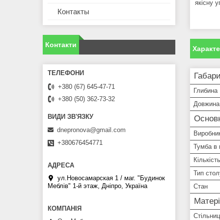
якісну у
Контакты
Контакти
Характ
Габари
+380 (67) 645-47-71
Глибина
+380 (50) 362-73-32
Довжина
Основ
dnepronova@gmail.com
Виробни
+380676454771
Тумба в 
Кількіст
Тип стол
ул.Новосамарская 1 / маг. "Будинок
Меблiв" 1-й этаж, Дніпро, Україна
Стан
Матері
Стільни