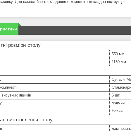
паковку. Для самостійного складання в комплекті докладна інструкція.
еристики
тні розміри столу
550 мм
1150 мм
ні
к
Сучасні М
комплекті
Стаціонар
ь висувних ящиків
5 шт.
у
прямий
Новий
ал виготовлення столу
ця
ламінован