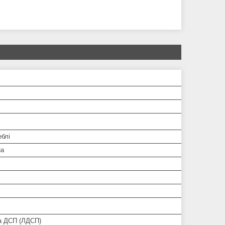
еблі
на
а ДСП (ЛДСП)