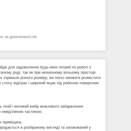
нів
за домовленістю
ійде для задоволення будь-яких потреб по роботі з
своєму роді, так як при незначному вільному просторі
 скриньок різного розміру, ви легко зможете розмістити
ї столу відіграє і широкий ящик під робочою поверхнею
ь ліній і великий вибір можливого забарвлення
о невід'ємною частиною.
их приміщень.
продається в розібраному вигляді та запакований у