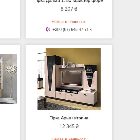
Гірка Дельта 1750 Майстер форм
8 207 ₴
Немає в наявності
+380 (67) 645-47-71
Гірка Арья+вітрина
12 345 ₴
Немає в наявності