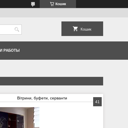
Кошик
Кошик
И РАБОТЫ
Вітрини, буфети, серванти
41