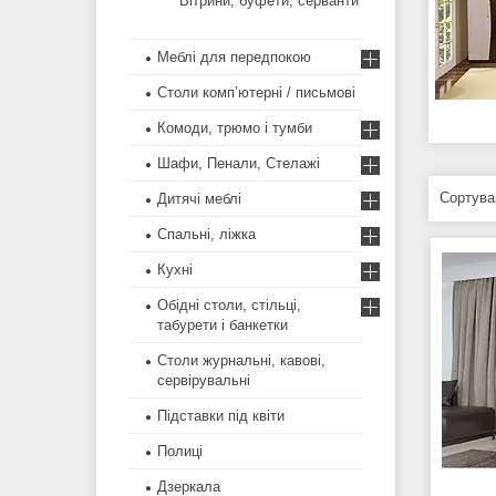
Вітрини, буфети, серванти
Меблi для передпокою
Столи комп’ютерні / письмові
Комоди, трюмо і тумби
Шафи, Пенали, Стелажі
Дитячі меблі
Спальні, ліжка
Кухні
Обідні столи, стільці,
табурети і банкетки
Столи журнальні, кавові,
сервірувальні
Підставки під квіти
Полиці
Дзеркала