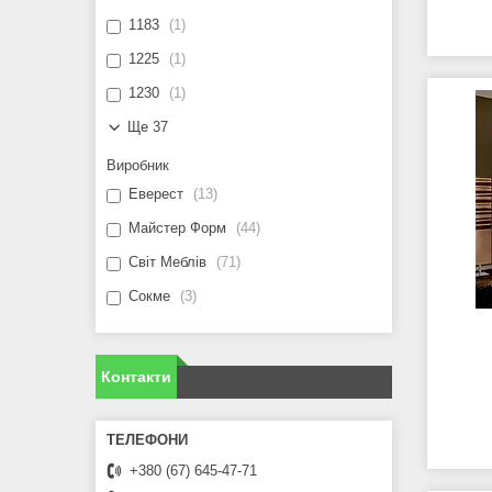
1183
1
1225
1
1230
1
Ще 37
Виробник
Еверест
13
Майстер Форм
44
Світ Меблів
71
Сокме
3
Контакти
+380 (67) 645-47-71