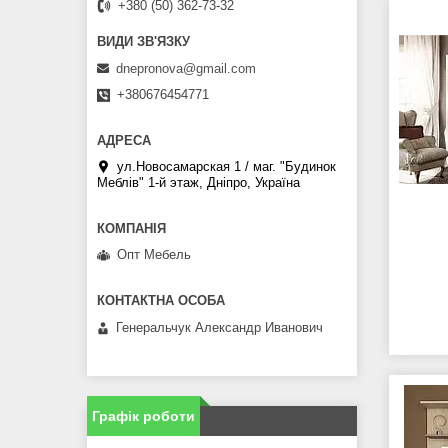
+380 (50) 362-73-32
dnepronova@gmail.com
+380676454771
ул.Новосамарская 1 / маг. "Будинок
Меблiв" 1-й этаж, Дніпро, Україна
Опт Мебель
Генеральчук Александр Иванович
Графік роботи