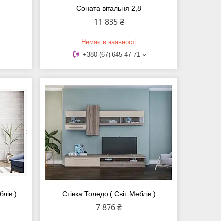
Соната вітальня 2,8
11 835 ₴
Немає в наявності
+380 (67) 645-47-71
блів )
Стінка Толедо ( Світ Меблів )
7 876 ₴