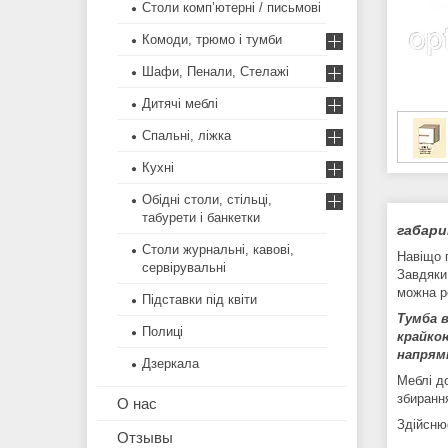
Столи комп’ютерні / письмові
Комоди, трюмо і тумби
Шафи, Пенали, Стелажі
Дитячі меблі
Спальні, ліжка
Кухні
Обідні столи, стільці,
табурети і банкетки
габари
Столи журнальні, кавові,
Навіщо п
сервірувальні
Завдяк
можна ро
Підставки під квіти
Тумба в
Полиці
крайко
напрямн
Дзеркала
Меблі д
збиранн
О нас
Здійсню
Отзывы