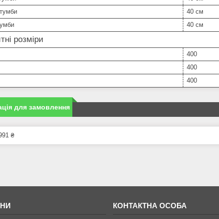
 тумби
40 см
тумби
40 см
тні розміри
400
400
400
ція для замовлення
991 ₴