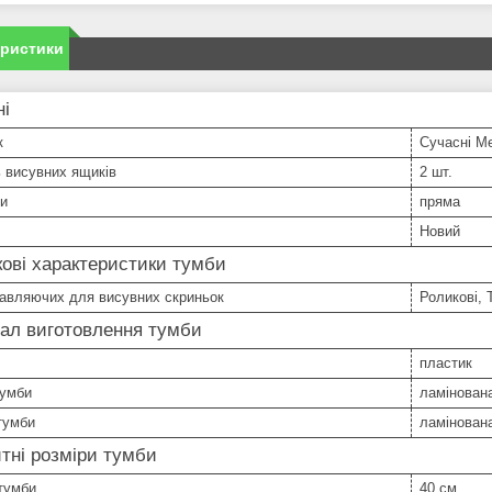
еристики
ні
к
Сучасні М
ь висувних ящиків
2 шт.
би
пряма
Новий
ові характеристики тумби
равляючих для висувних скриньок
Роликові, 
ал виготовлення тумби
пластик
тумби
ламінован
тумби
ламінован
тні розміри тумби
тумби
40 см