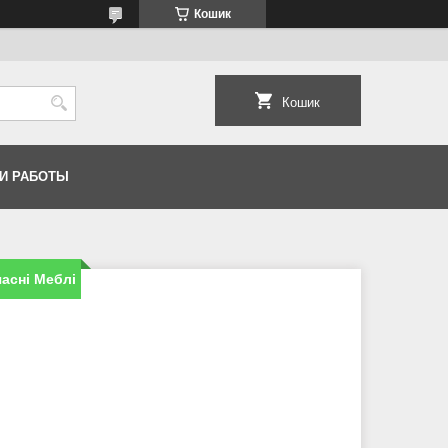
Кошик
Кошик
И РАБОТЫ
асні Меблі