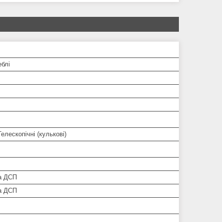
еблі
Телескопічні (кулькові)
а ДСП
а ДСП