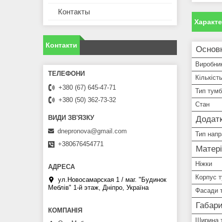
Контакты
Характ
Контакти
Основ
Виробни
Кількіст
+380 (67) 645-47-71
Тип тум
+380 (50) 362-73-32
Стан
Додатк
dnepronova@gmail.com
Тип нап
+380676454771
Матері
Ніжки
Корпус 
ул.Новосамарская 1 / маг. "Будинок
Меблiв" 1-й этаж, Дніпро, Україна
Фасади 
Габари
Ширина 