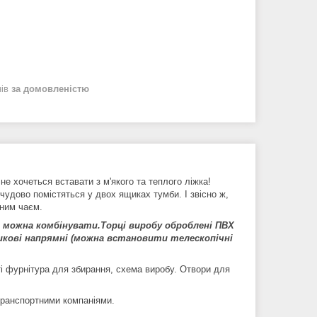
нів
за домовленістю
не хочеться вставати з м'якого та теплого ліжка!
 чудово помістяться у двох ящиках тумби. І звісно ж,
тним чаєм.
і можна комбінувати.Торці виробу оброблені ПВХ
икові напрямні (можна встановити телескопічні
і фурнітура для збирання, схема виробу. Отвори для
анспортними компаніями.