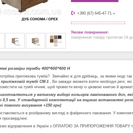
+380 (67) 645-47-71
повернення товару протягом 14 д
тні розміри тумби 400*400*400 Н
отрібна приліжкова тумба? Звичайно ж для дрібниць, за якими іноді так 
и
приліжковій тумбі СМ-1
, Ви завжди зможете взяти необхідні речі, які
змістити на тумбі нічник, щоб провести вечір із цікавою книгою й арома
иготовляється у великому виборі кольорів ламінованого дсп, як
ю 0,5 мм. У стандартній комплектації на ящиках встановлені рол
і повного висування +150 грн)
оставляються в розібраному вигляді в фабричного паковання. У комплект
я просвердлені.
ємо відправлення в Україні з ОПЛАТОЮ ЗА ПРИПОРОЖЕННЯ ТОВАРУ тр