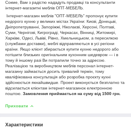
Сокме, Вам з радістю нададуть продавці та консультанти
інтернет-магазитні меблів ОПТ-МЕБЕЛЬ.
Інтернет-магазин меблів "ОПТ-МЕБЕЛЬ" пропонує купити
недорого кухню у великих містах України: Києві, Донецьві,
Дніпропетруванні, Запоріжжі, Ніколаєві, Херсоні, Полтаві,
Суми, Чернігові, Кигрограді, Черкасах, Вінниці, Житомирі,
Харківе, Одесі, Львіві, Рівно, Хмельницьком, а пересилкою
(службами доставки), меблі відправляються в усі регіони
країни. Якщо клієнт збирається купити кухню недорого або
потішити близьких оригінальним кухонним шедевром — і в
тому й іншому разі Ви потрапили точно за адресою.
Реалізацією та виробництвом меблів персонал інтернет-
магазину займається досить тривалий термін, тому
кваліфікована консультація або розробка проєкту кухні
здійснюється якнайшвидше. Проект виконується безплатно та
відсилається клієнтам інтернет-магазинок електронною
поштою.
Замовлення приймається на суму від 1500 грн.
Приховати
Характеристики