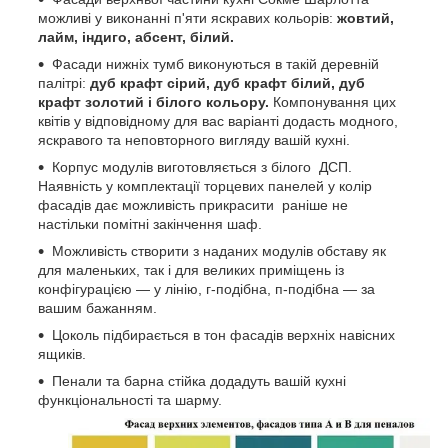
можливі у виконанні п'яти яскравих кольорів:
жовтий,
лайм, індиго, абсент, білий.
Фасади нижніх тумб виконуються в такій деревній
палітрі:
дуб крафт сірий, дуб крафт білий, дуб
крафт золотий і білого кольору.
Компонування цих
квітів у відповідному для вас варіанті додасть модного,
яскравого та неповторного вигляду вашій кухні.
Корпус модулів виготовляється з білого ДСП.
Наявність у комплектації торцевих панелей у колір
фасадів дає можливість прикрасити раніше не
настільки помітні закінчення шаф.
Можливість створити з наданих модулів обставу як
для маленьких, так і для великих приміщень із
конфігурацією — у лінію, г-подібна, п-подібна — за
вашим бажанням.
Цоколь підбирається в тон фасадів верхніх навісних
ящиків.
Пенали та барна стійка додадуть вашій кухні
функціональності та шарму.