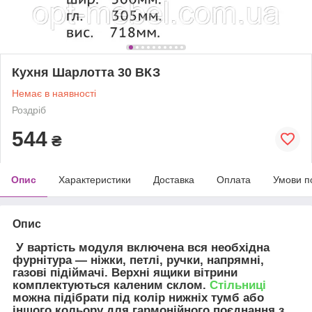
Кухня Шарлотта 30 ВКЗ
Немає в наявності
Роздріб
544
₴
Опис
Характеристики
Доставка
Оплата
Умови п
Опис
У вартість модуля включена вся необхідна
фурнітура — ніжки, петлі, ручки, напрямні,
газові підіймачі. Верхні ящики вітрини
комплектуються каленим склом.
Стільниці
можна підібрати під колір нижніх тумб або
іншого кольору для гармонійного поєднання з