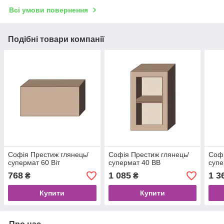
Всі умови повернення
Подібні товари компанії
Софія Престиж глянець/
Софія Престиж глянець/
Софі
супермат 60 Віт
супермат 40 ВВ
супе
768
1 085
1 3
₴
₴
Купити
Купити