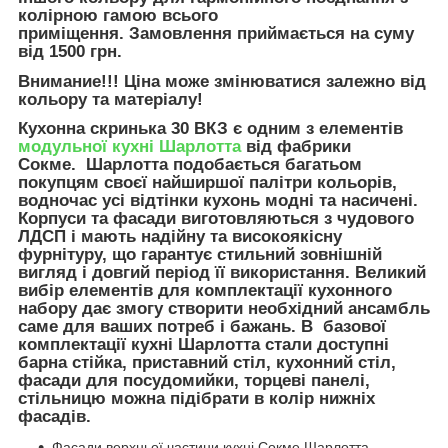
колірною гамою всього
приміщення.
Замовлення приймається на суму
від 1500 грн.
Внимание!!! Ціна може змінюватися залежно від
кольору та матеріалу!
Кухонна скринька 30 ВКЗ
є одним з елементів
модульної кухні Шарлотта
від фабрики
Сокме. Шарлотта подобається багатьом
покупцям своєї найширшої палітри кольорів,
водночас усі відтінки кухонь модні та насичені.
Корпуси та фасади виготовляються з чудового
ЛДСП і мають надійну та високоякісну
фурнітуру, що гарантує стильний зовнішній
вигляд і довгий період її використання. Великий
вибір елементів для комплектації кухонного
набору дає змогу створити необхідний ансамбль
саме для ваших потреб і бажань. В базової
комплектації кухні Шарлотта стали доступні
барна стійка, приставний стіл, кухонний стіл,
фасади для посудомийки, торцеві панелі,
стільницю можна підібрати в колір нижніх
фасадів.
Фасади верхньої частини кухні Сокме Шарлотта