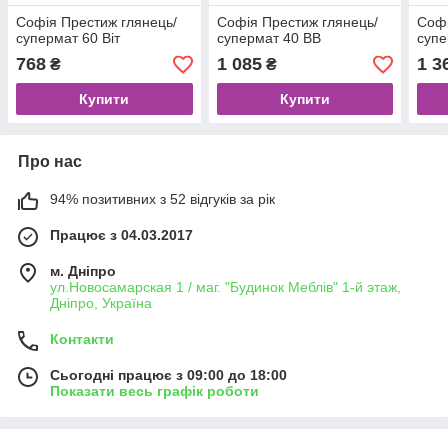
Софія Престиж глянець/
Софія Престиж глянець/
Софі
супермат 60 Віт
супермат 40 ВВ
супе
768
1 085
1 3
₴
₴
Купити
Купити
Про нас
94% позитивних з 52 відгуків за рік
Працює з 04.03.2017
м. Дніпро
ул.Новосамарская 1 / маг. "Будинок Меблiв" 1-й этаж,
Дніпро, Україна
Контакти
Сьогодні працює з 09:00 до 18:00
Показати весь графік роботи