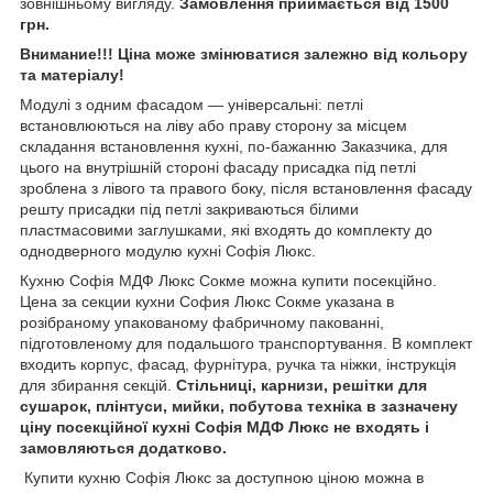
зовнішньому вигляду.
Замовлення приймається від 1500
грн.
Внимание!!! Ціна може змінюватися залежно від кольору
та матеріалу!
Модулі з одним фасадом — універсальні: петлі
встановлюються на ліву або праву сторону за місцем
складання встановлення кухні, по-бажанню Заказчика, для
цього на внутрішній стороні фасаду присадка під петлі
зроблена з лівого та правого боку, після встановлення фасаду
решту присадки під петлі закриваються білими
пластмасовими заглушками, які входять до комплекту до
однодверного модулю кухні Софія Люкс.
Кухню Софія МДФ Люкс Сокме можна купити посекційно.
Цена за секции кухни София Люкс Сокме указана в
розібраному упакованому фабричному пакованні,
підготовленому для подальшого транспортування. В комплект
входить корпус, фасад, фурнітура, ручка та ніжки, інструкція
для збирання секцій.
Стільниці, карнизи, решітки для
сушарок, плінтуси, мийки, побутова техніка в зазначену
ціну посекційної кухні Софія МДФ Люкс не входять і
замовляються додатково.
Купити кухню Софія Люкс за доступною ціною можна в