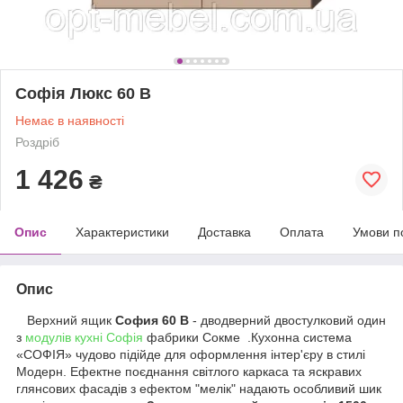
Софія Люкс 60 В
Немає в наявності
Роздріб
1 426
₴
Опис
Характеристики
Доставка
Оплата
Умови п
Опис
Верхний ящик
София 60 В
- дводверний двостулковий один
з
модулів кухні Софія
фабрики Сокме .Кухонна система
«СОФІЯ» чудово підійде для оформлення інтер'єру в стилі
Модерн. Ефектне поєднання світлого каркаса та яскравих
глянсових фасадів з ефектом "мелік" надають особливий шик