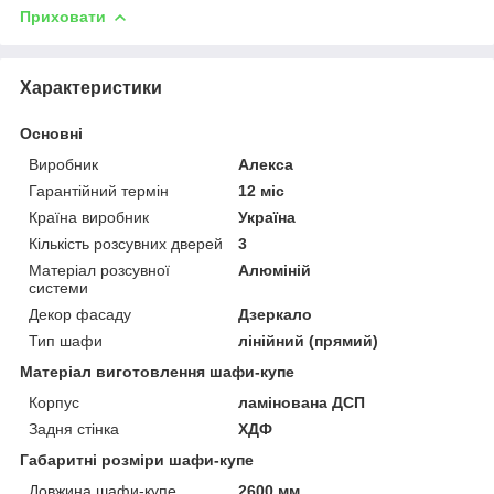
Приховати
Характеристики
Основні
Виробник
Алекса
Гарантійний термін
12 міс
Країна виробник
Україна
Кількість розсувних дверей
3
Матеріал розсувної
Алюміній
системи
Декор фасаду
Дзеркало
Тип шафи
лінійний (прямий)
Матеріал виготовлення шафи-купе
Корпус
ламінована ДСП
Задня стінка
ХДФ
Габаритні розміри шафи-купе
Довжина шафи-купе
2600 мм