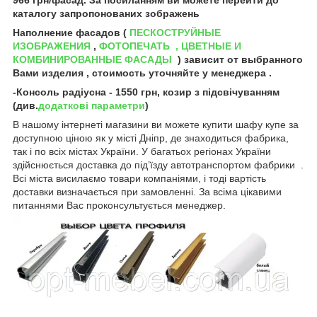
каталогу запропонованих зображень
Наполнение фасадов (
ПЕСКОСТРУЙНЫЕ
И
ЗОБРАЖЕНИЯ
,
Ф
ОТОПЕЧАТЬ
, ЦВЕТНЫЕ И
КОМБИНИРОВАННЫЕ ФАСАДЫ
) зависит от выбранного
Вами изделия , стоимость уточняйте у менеджера .
-Консоль радіусна - 1550 грн, козир з підсвічуванням
(див.
додаткові параметри
)
В нашому інтернеті магазини ви можете купити шафу купе за
доступною ціною як у місті Дніпр, де знаходиться фабрика,
так і по всіх містах України. У багатьох регіонах України
здійснюється доставка до під’їзду автотранспортом фабрики .
Всі міста висилаємо товари компаніями, і тоді вартість
доставки визначається при замовленні. За всіма цікавими
питаннями Вас проконсультується менеджер.