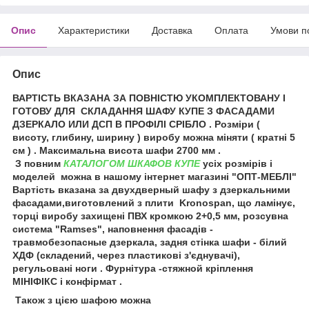
Опис
Характеристики
Доставка
Оплата
Умови п
Опис
ВАРТІСТЬ ВКАЗАНА ЗА ПОВНІСТЮ УКОМПЛЕКТОВАНУ І
ГОТОВУ ДЛЯ СКЛАДАННЯ ШАФУ КУПЕ З ФАСАДАМИ
ДЗЕРКАЛО ИЛИ ДСП В ПРОФІЛІ СРІБЛО . Розміри (
висоту, глибину, ширину ) виробу можна міняти ( кратні 5
см ) . Максимальна висота шафи 2700 мм .
З повним
КАТАЛОГОМ ШКАФОВ КУПЕ
усіх розмірів і
моделей можна в нашому інтернет магазині "ОПТ-МЕБЛІ"
Вартість вказана за двухдверный шафу з дзеркальними
фасадами,виготовлений з плити Kronospan, що ламінує,
торці виробу захищені ПВХ кромкою 2+0,5 мм, розсувна
система "Ramses", наповнення фасадів -
травмобезопасные дзеркала, задня стінка шафи - білий
ХДФ (складений, через пластикові з'єднувачі),
регульовані ноги . Фурнітура -стяжной кріплення
МІНІФІКС і конфірмат .
Також з цією шафою можна