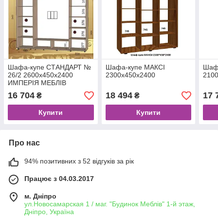
Шафа-купе СТАНДАРТ №
Шафа-купе МАКСІ
Шаф
26/2 2600х450х2400
2300х450х2400
210
ИМПЕРIЯ МЕБЛIВ
16 704
18 494
17 
₴
₴
Купити
Купити
Про нас
94% позитивних з 52 відгуків за рік
Працює з 04.03.2017
м. Дніпро
ул.Новосамарская 1 / маг. "Будинок Меблiв" 1-й этаж,
Дніпро, Україна