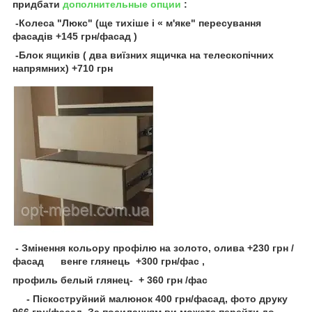
придбати
дополнительные опции
:
-Колеса "Люкс" (ще тихіше і « м'яке" пересування
фасадів +145 грн/фасад )
-Блок ящиків ( два виїзних ящичка на телескопічних
напрямних) +710 грн
- Змінення кольору профілю на золото, олива +230 грн /
фасад венге глянець +300 грн/фас ,
профиль белый глянец- + 360 грн /фас
- Піскоструйний малюнок 400 грн/фасад, фото друку
966 грн/фасад. За посиланням ви можете перейти до