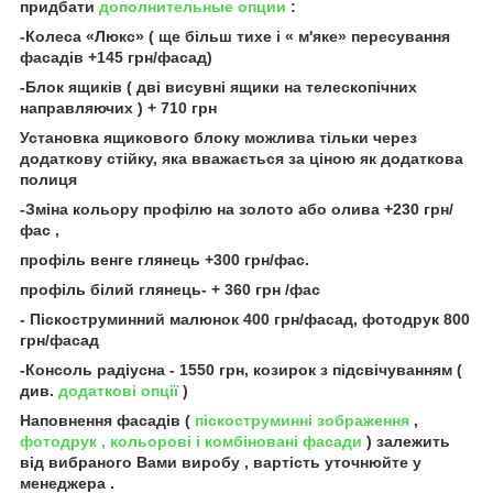
придбати
дополнительные опции
:
-Колеса «Люкс» ( ще більш тихе і « м'яке» пересування
фасадів +145 грн/фасад)
-Блок ящиків ( дві висувні ящики на телескопічних
направляючих ) + 710 грн
Установка ящикового блоку можлива тільки через
додаткову стійку, яка вважається за ціною як додаткова
полиця
-Зміна кольору профілю на золото або олива +230 грн/
фас ,
профіль венге глянець +300 грн/фас.
профіль білий глянець- + 360 грн /фас
- Піскоструминний малюнок 400 грн/фасад, фотодрук 800
грн/фасад
-Консоль радіусна - 1550 грн, козирок з підсвічуванням (
див.
додаткові опції
)
Наповнення фасадів (
піскоструминні зображення
,
фотодрук
, кольорові і комбіновані фасади
) залежить
від вибраного Вами виробу , вартість уточнюйте у
менеджера .