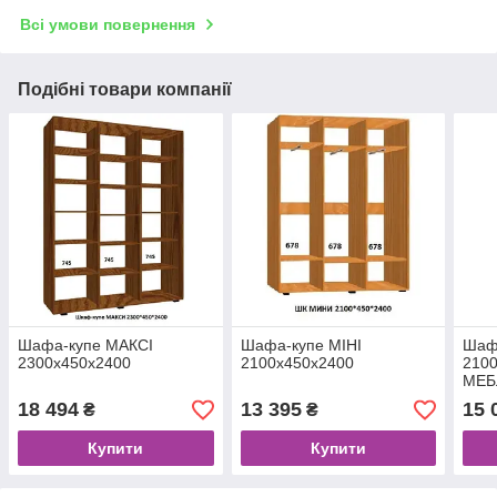
Всі умови повернення
Подібні товари компанії
Шафа-купе МАКСІ
Шафа-купе МІНІ
Шаф
2300х450х2400
2100х450х2400
210
МЕБ
18 494
13 395
15 
₴
₴
Купити
Купити