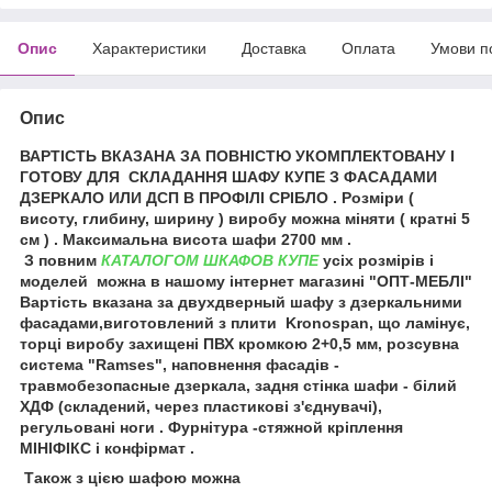
Опис
Характеристики
Доставка
Оплата
Умови п
Опис
ВАРТІСТЬ ВКАЗАНА ЗА ПОВНІСТЮ УКОМПЛЕКТОВАНУ І
ГОТОВУ ДЛЯ СКЛАДАННЯ ШАФУ КУПЕ З ФАСАДАМИ
ДЗЕРКАЛО ИЛИ ДСП В ПРОФІЛІ СРІБЛО . Розміри (
висоту, глибину, ширину ) виробу можна міняти ( кратні 5
см ) . Максимальна висота шафи 2700 мм .
З повним
КАТАЛОГОМ ШКАФОВ КУПЕ
усіх розмірів і
моделей можна в нашому інтернет магазині "ОПТ-МЕБЛІ"
Вартість вказана за двухдверный шафу з дзеркальними
фасадами,виготовлений з плити Kronospan, що ламінує,
торці виробу захищені ПВХ кромкою 2+0,5 мм, розсувна
система "Ramses", наповнення фасадів -
травмобезопасные дзеркала, задня стінка шафи - білий
ХДФ (складений, через пластикові з'єднувачі),
регульовані ноги . Фурнітура -стяжной кріплення
МІНІФІКС і конфірмат .
Також з цією шафою можна