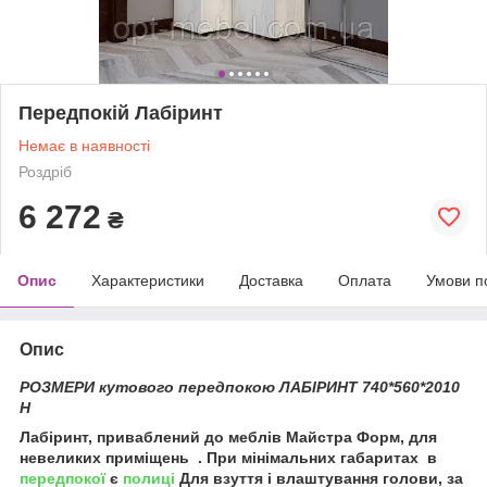
Передпокій Лабіринт
Немає в наявності
Роздріб
6 272
₴
Опис
Характеристики
Доставка
Оплата
Умови п
Опис
РОЗМЕРИ кутового передпокою ЛАБІРИНТ 740*560*2010
Н
Лабіринт, приваблений до меблів Майстра Форм, для
невеликих приміщень . При мінімальних габаритах в
передпокої
є
полиці
Для взуття і влаштування голови, за