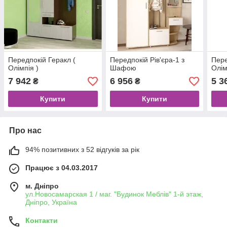
Передпокій Геракл (
Передпокій Рів'єра-1 з
Пере
Олімпія )
Шафою
Олім
7 942
6 956
5 3
₴
₴
Купити
Купити
Про нас
94% позитивних з 52 відгуків за рік
Працює з 04.03.2017
м. Дніпро
ул.Новосамарская 1 / маг. "Будинок Меблiв" 1-й этаж,
Дніпро, Україна
Контакти