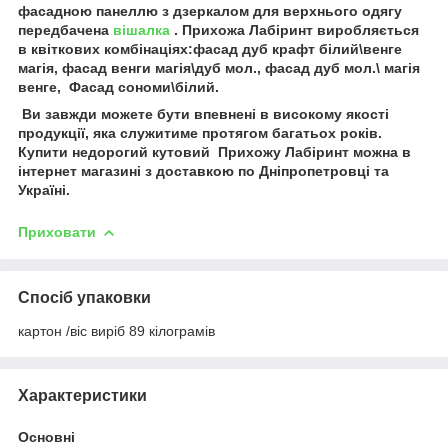
фасадною панеллю з дзеркалом для верхнього одягу
передбачена
вішалка
. Прихожа Лабіринт виробляється
в квіткових комбінаціях:фасад дуб крафт білий\венге
магія, фасад венги магія\дуб мол., фасад дуб мол.\ магія
венге, Фасад сономи\білий.
Ви завжди можете бути впевнені в високому якості
продукції, яка служитиме протягом багатьох років.
Купити недорогий кутовий Прихожу Лабіринт можна в
інтернет магазині з доставкою по Дніпропетровці та
Україні.
Приховати
Спосіб упаковки
картон /віс виріб 89 кілограмів
Характеристики
Основні