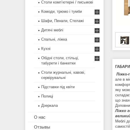
Столи комп’ютерні / письмові
Комоди, трюмо і тумби
Шафи, Пенали, Стелажі
Дитячі меблі
Спальні, ліжка
Кухні
Обідні столи, стільці,
табурети і банкетки
ГАБАРИ
Столи журнальні, кавові,
Ліжко-
сервірувальні
але в м
комфортн
Підставки під квіти
яку мож
складає
Полиці
що знах
Дзеркала
Доповни
Ліжко 
великий
О нас
Меблі д
самостій
Отзывы