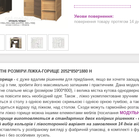
повернення товару протягом 14 д
ТНІ РОЗМІРИ ЛІЖКА-ГОРИЩЕ 2052*850*1880 Н
горище -
є дуже вдалим рішенням для придбання, якщо ви хочете заощади
ісці з тим, зробити його максимально затишним і практичним. Дана модель
е спальне місце (розміром 1900*800), і велика містка кутова однодверна 
на повісити весь необхідний одяг. Також , ліжко укомплектоване зручним
ться зі столу з однією висувною скринькою і однією орною тумбою, а та
одиться відразу під ліжком, над столом. Сходи можуть гармонійно розташ
ти ліжко горище можна іншими елементами меблів (посилання
МОДУЛЬН
горище виготовляється в стандартних двох колірних рішеннях - 
 вибір кольорів і лівосторонній варіант на замовлення 14 днів ві
оставляють у розібраному вигляді у фабричній упаковці, в комплекті з ф
но і без особливих зусиль.