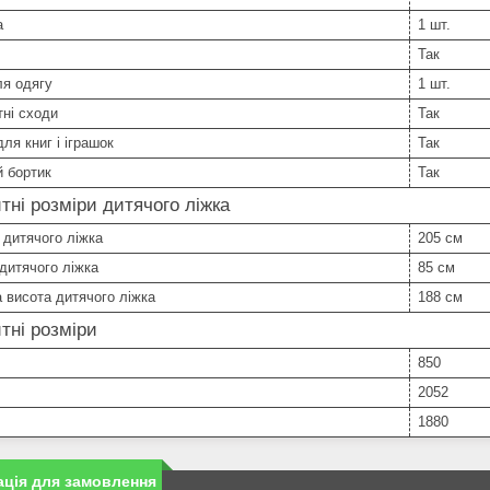
а
1 шт.
Так
я одягу
1 шт.
ні сходи
Так
ля книг і іграшок
Так
 бортик
Так
тні розміри дитячого ліжка
дитячого ліжка
205 см
дитячого ліжка
85 см
 висота дитячого ліжка
188 см
тні розміри
850
2052
1880
ція для замовлення