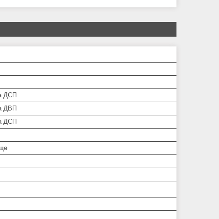
а ДСП
а ДВП
а ДСП
ище