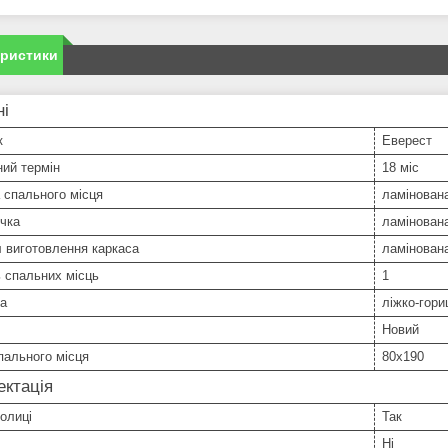
еристики
ні
к
Еверест
ний термін
18 міс
 спального місця
ламінован
чка
ламінован
 виготовлення каркаса
ламінован
ь спальних місць
1
ка
ліжко-гор
Новий
пального місця
80х190
ктація
полиці
Так
Ні