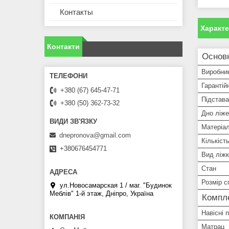
Контакты
Характ
Контакти
Основ
Виробни
Гарантій
+380 (67) 645-47-71
Підстава
+380 (50) 362-73-32
Дно ліже
Матеріал
dnepronova@gmail.com
Кількіст
+380676454771
Вид ліж
Стан
Розмір с
ул.Новосамарская 1 / маг. "Будинок
Меблiв" 1-й этаж, Дніпро, Україна
Компле
Навісні 
Матрац