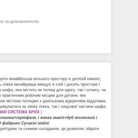
нів
за домовленістю
ти якнайбільше вільного простору в дитячій кімнаті,
 ліжка якнайкраще вміщує в собі і досить просторе і
шафа, яка містить як полиці для одягу, так і штангу, на
 і практичним робочим місцем для дитини, яке
кож місткою полицею з декількома відкритими відділами,
овуватися як збоку ліжка, так і лицьової частини шафи.
АЯ СИСТЕМА БРИЗ
)
сонома+трюфель і венге магія+дуб молочний і
д фабрики Сучасні меблі
урнітурою та схемою складання, це дозволяє зібрати