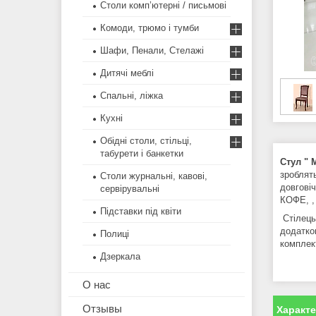
Столи комп’ютерні / письмові
Комоди, трюмо і тумби
Шафи, Пенали, Стелажі
Дитячі меблі
Спальні, ліжка
Кухні
Обідні столи, стільці,
табурети і банкетки
Стул " 
зроблят
Столи журнальні, кавові,
довговіч
сервірувальні
КОФЕ, , 
Підставки під квіти
Стілець 
додатко
Полиці
комплект
Дзеркала
О нас
Отзывы
Характ