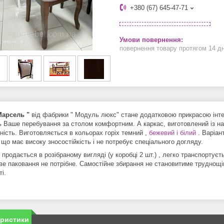
+380 (67) 645-47-71
повернення товару протягом 14 д
Марсель "
від фабрики " Модуль люкс" стане додатковою прикрасою інтер'
ь Ваше перебування за столом комфортним. А каркас, виготовлений із нат
ність. Виготовляється в кольорах горіх темний ,
бежевий і білий
. Варіан
що має високу зносостійкість і не потребує спеціального догляду.
продається в розібраному вигляді (у коробці 2 шт.) , легко транспортує
ве паковання не потрібне. Самостійне збирання не становитиме труднощі
і.
еристики