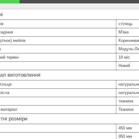
ні
ів
стілець
сидіння
М'яке
дтінок) меблів
Коричневий
к
Модуль-Л
ний термін
18 міс
Новий
ал виготовлення
тільця
натуральн
рісла
натуральн
тканина
 матеріал
Тканина
тні розміри
450 мм
950 мм