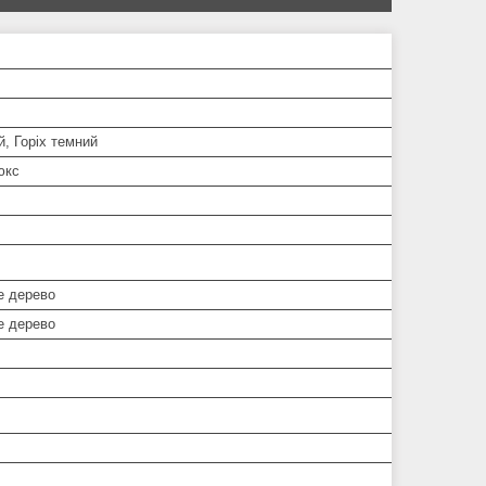
, Горіх темний
юкс
е дерево
е дерево