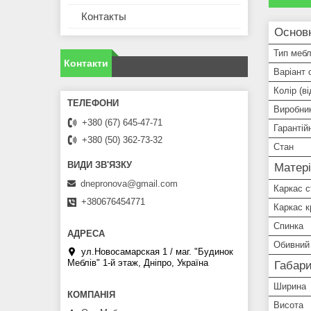
Контакты
Основ
Тип мебл
Контакти
Варіант 
Колір (ві
Виробни
+380 (67) 645-47-71
Гарантій
+380 (50) 362-73-32
Стан
Матері
dnepronova@gmail.com
Каркас с
+380676454771
Каркас к
Спинка
Обивний
ул.Новосамарская 1 / маг. "Будинок
Меблiв" 1-й этаж, Дніпро, Україна
Габари
Ширина
Висота