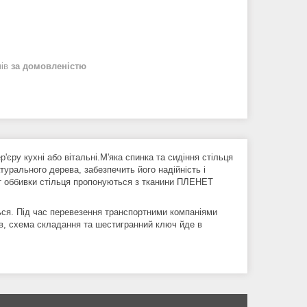
нів
за домовленістю
єру кухні або вітальні.М'яка спинка та сидіння стільця
урального дерева, забезпечить його надійність і
т оббивки стільця пропонуються з тканини ПЛЕНЕТ
ться. Під час перевезення транспортними компаніями
в, схема складання та шестигранний ключ йде в