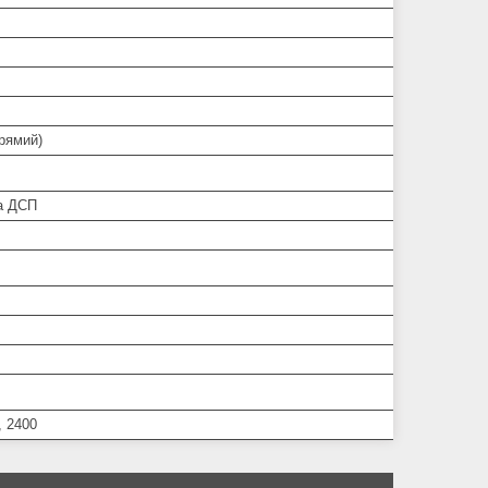
прямий)
а ДСП
, 2400