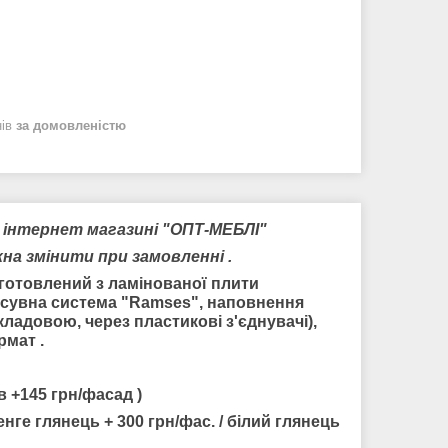
нів
за домовленістю
у інтернет магазині "ОПТ-МЕБЛІ"
жна змінити при замовленні .
готовлений з ламінованої плити
зсувна система "Ramses", наповнення
кладовою, через пластикові з'єднувачі),
рмат .
в +145 грн/фасад )
нге глянець + 300 грн/фас. / білий глянець