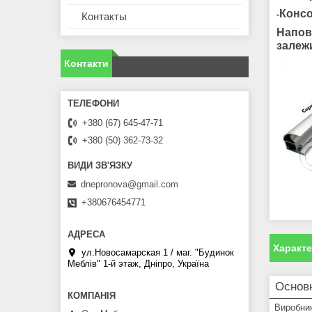
Консо
-
Контакты
Напов
залеж
Контакти
+380 (67) 645-47-71
+380 (50) 362-73-32
dnepronova@gmail.com
+380676454771
Характ
ул.Новосамарская 1 / маг. "Будинок
Меблiв" 1-й этаж, Дніпро, Україна
Основ
Виробни