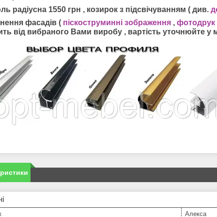
ль радіусна 1550 грн , козирок з підсвічуванням ( див.
д
нення фасадів (
піскоструминні зображення
,
фотодрук
ить від вибраного Вами виробу , вартість уточнюйте у 
еристики
ні
к
Алекса