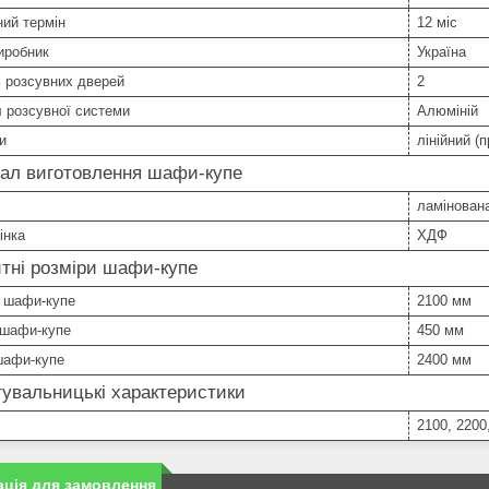
ний термін
12 міс
иробник
Україна
ь розсувних дверей
2
 розсувної системи
Алюміній
и
лінійний (
іал виготовлення шафи-купе
ламінован
інка
ХДФ
тні розміри шафи-купе
 шафи-купе
2100 мм
 шафи-купе
450 мм
шафи-купе
2400 мм
увальницькі характеристики
2100, 2200
ція для замовлення