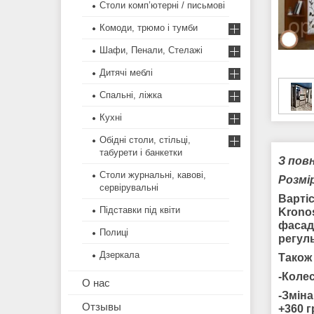
Столи комп’ютерні / письмові
Комоди, трюмо і тумби
Шафи, Пенали, Стелажі
Дитячі меблі
Спальні, ліжка
Кухні
Обідні столи, стільці,
табурети і банкетки
З пов
Столи журнальні, кавові,
Розмір
сервірувальні
Варті
Підставки під квіти
Krono
фасаді
Полиці
регуль
Дзеркала
Також
-Колес
О нас
-Зміна
Отзывы
+360 г