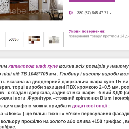
+380 (67) 645-47-71
повернення товару протягом 14 д
ним
каталогом шаф купе
можна всіх розмірів у нашом
 ніші під ТВ 1048*705 мм . Глибину і висоту вироби мо
сть вказана за дводверний дзеркальна шафа купе ТБ ви
span, торці вироби захищені ПВХ кромкою 2+0,5 мм. ро
в - складані дзеркала, задня стінка шафи - білий ХДФ (с
овані ноги .Фурнітура –стяжний кріплення Blum і конфі
 з цим шафою можна придбати
додаткові опції
:
а «Люкс» ( ще більш тихе і « м'яке» пересування фасаді
 кольору профілю на золото або олива +150 грн/фас , ве
рн/фас.