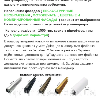
каталогу запропонованих зображень
Наполнение фасадов (
ПЕСКОСТРУЙНЫЕ
И
ЗОБРАЖЕНИЯ
,
Ф
ОТОПЕЧАТЬ
, ЦВЕТНЫЕ И
КОМБИНИРОВАННЫЕ ФАСАДЫ
) зависит от выбранного
Вами изделия , стоимость уточняйте у менеджера .
-Консоль радіусна - 1550 грн, козир з підсвічуванням
(див.
додаткові параметри
)
В нашому інтернеті магазини ви можете купити шафу купе за
доступною ціною як у місті Дніпр, де знаходиться фабрика,
так і по всіх містах України. У багатьох регіонах України
здійснюється доставка до під’їзду автотранспортом фабрики .
Всі міста висилаємо товари компаніями, і тоді вартість
доставки визначається при замовленні. За всіма цікавими
питаннями Вас проконсультується менеджер.