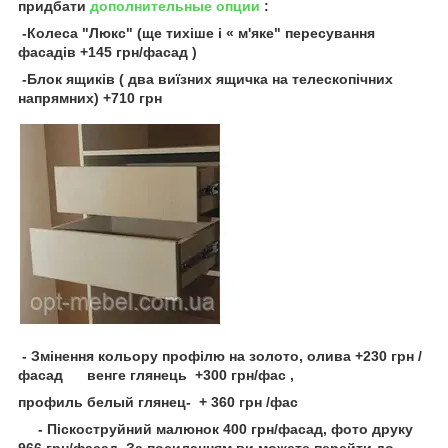
придбати
дополнительные опции
:
-Колеса "Люкс" (ще тихіше і « м'яке" пересування
фасадів +145 грн/фасад )
-Блок ящиків ( два виїзних ящичка на телескопічних
напрямних) +710 грн
- Змінення кольору профілю на золото, олива +230 грн /
фасад венге глянець +300 грн/фас ,
профиль белый глянец- + 360 грн /фас
- Піскоструйний малюнок 400 грн/фасад, фото друку
966 грн/фасад. За посиланням ви можете перейти до