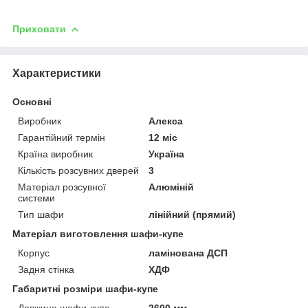
Приховати
Характеристики
Основні
Виробник
Алекса
Гарантійний термін
12 міс
Країна виробник
Україна
Кількість розсувних дверей
3
Матеріал розсувної
Алюміній
системи
Тип шафи
лінійний (прямий)
Матеріал виготовлення шафи-купе
Корпус
ламінована ДСП
Задня стінка
ХДФ
Габаритні розміри шафи-купе
Довжина шафи-купе
2600 мм