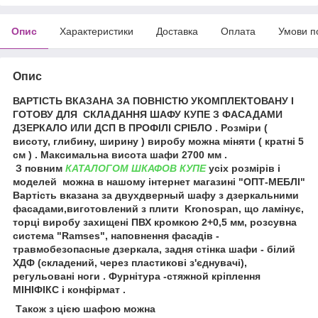
Опис
Характеристики
Доставка
Оплата
Умови п
Опис
ВАРТІСТЬ ВКАЗАНА ЗА ПОВНІСТЮ УКОМПЛЕКТОВАНУ І
ГОТОВУ ДЛЯ СКЛАДАННЯ ШАФУ КУПЕ З ФАСАДАМИ
ДЗЕРКАЛО ИЛИ ДСП В ПРОФІЛІ СРІБЛО . Розміри (
висоту, глибину, ширину ) виробу можна міняти ( кратні 5
см ) . Максимальна висота шафи 2700 мм .
З повним
КАТАЛОГОМ ШКАФОВ КУПЕ
усіх розмірів і
моделей можна в нашому інтернет магазині "ОПТ-МЕБЛІ"
Вартість вказана за двухдверный шафу з дзеркальними
фасадами,виготовлений з плити Kronospan, що ламінує,
торці виробу захищені ПВХ кромкою 2+0,5 мм, розсувна
система "Ramses", наповнення фасадів -
травмобезопасные дзеркала, задня стінка шафи - білий
ХДФ (складений, через пластикові з'єднувачі),
регульовані ноги . Фурнітура -стяжной кріплення
МІНІФІКС і конфірмат .
Також з цією шафою можна