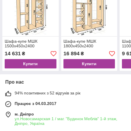
Шафа-купе МШК
Шафа-купе МШК
Шаф
1500x450х2400
1800x450х2400
110
14 631
16 894
9 6
₴
₴
Купити
Купити
Про нас
94% позитивних з 52 відгуків за рік
Працює з 04.03.2017
м. Дніпро
ул.Новосамарская 1 / маг. "Будинок Меблiв" 1-й этаж,
Дніпро, Україна