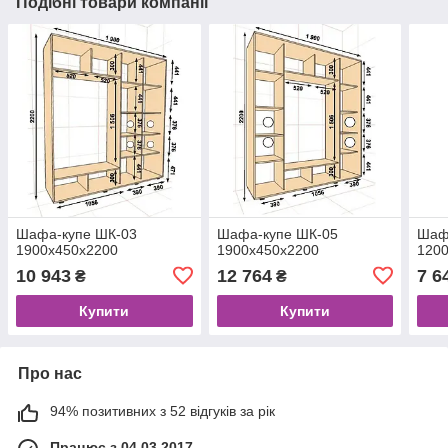
Подібні товари компанії
Шафа-купе ШК-03
Шафа-купе ШК-05
Шаф
1900x450x2200
1900x450x2200
120
10 943
12 764
7 6
₴
₴
Купити
Купити
Про нас
94% позитивних з 52 відгуків за рік
Працює з 04.03.2017