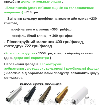
придбати
дополнительные опции
:
-
Блок ящиків (двох виїзних ящиків на телескопичних
напрямних)
+710 грн
- Змінення кольору профілю на золото або олива +230
грн/фас,
профіль венге глянець +300 грн/фас.
профіль білий глянц- + 360 грн /фас
- Піcкоструйний малюнок 400 грн/фасад,
фотодрук 722 грн/фасад
-
Консоль радіусна
- 1550 грн, козир з підсвічуванням
(див.
додаткові параметри
)
Наповнення фасадів
Піскоструйні
зображення
,
фотодрук
, кольорові і комбіновані фасади
) Залежно від обраного вами продукту, встановіть ціну у
менеджера.