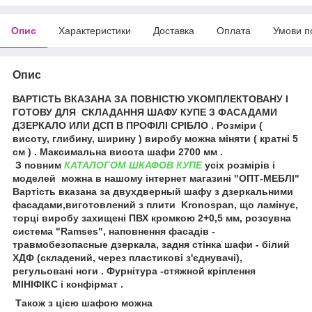
Опис
Характеристики
Доставка
Оплата
Умови п
Опис
ВАРТІСТЬ ВКАЗАНА ЗА ПОВНІСТЮ УКОМПЛЕКТОВАНУ І
ГОТОВУ ДЛЯ СКЛАДАННЯ ШАФУ КУПЕ З ФАСАДАМИ
ДЗЕРКАЛО ИЛИ ДСП В ПРОФІЛІ СРІБЛО . Розміри (
висоту, глибину, ширину ) виробу можна міняти ( кратні 5
см ) . Максимальна висота шафи 2700 мм .
З повним
КАТАЛОГОМ ШКАФОВ КУПЕ
усіх розмірів і
моделей можна в нашому інтернет магазині "ОПТ-МЕБЛІ"
Вартість вказана за двухдверный шафу з дзеркальними
фасадами,виготовлений з плити Kronospan, що ламінує,
торці виробу захищені ПВХ кромкою 2+0,5 мм, розсувна
система "Ramses", наповнення фасадів -
травмобезопасные дзеркала, задня стінка шафи - білий
ХДФ (складений, через пластикові з'єднувачі),
регульовані ноги . Фурнітура -стяжной кріплення
МІНІФІКС і конфірмат .
Також з цією шафою можна