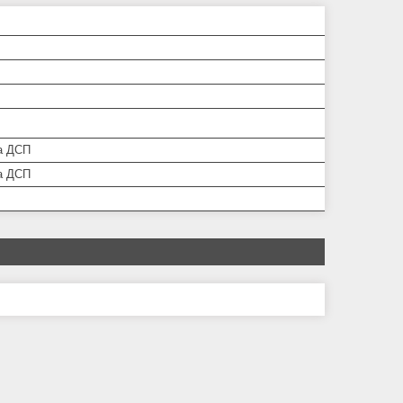
а ДСП
а ДСП