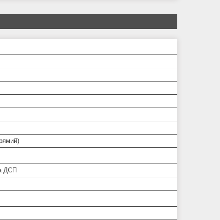
прямий)
а ДСП