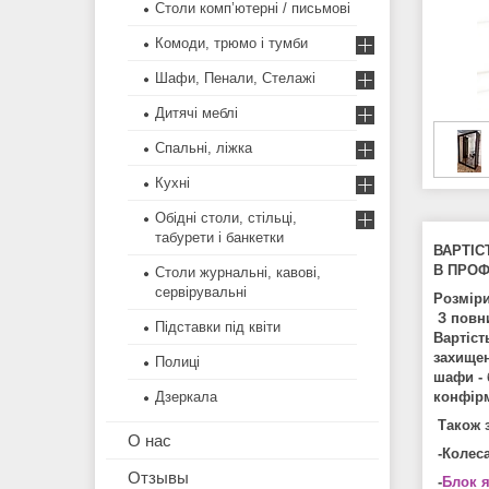
Столи комп’ютерні / письмові
Комоди, трюмо і тумби
Шафи, Пенали, Стелажі
Дитячі меблі
Спальні, ліжка
Кухні
Обідні столи, стільці,
табурети і банкетки
ВАРТІС
В ПРОФІ
Столи журнальні, кавові,
сервірувальні
Розміри
З пов
Підставки під квіти
Вартіст
захищен
Полиці
шафи - 
Дзеркала
конфірм
Також 
О нас
-Колеса
Отзывы
-
Блок я