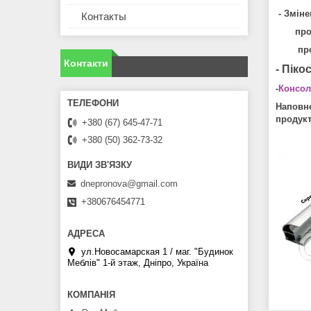
- Зміне
Контакты
профіл
профіл
Контакти
- Пік
-
Консол
Наповн
продукт
+380 (67) 645-47-71
+380 (50) 362-73-32
dnepronova@gmail.com
+380676454771
ул.Новосамарская 1 / маг. "Будинок
Меблiв" 1-й этаж, Дніпро, Україна