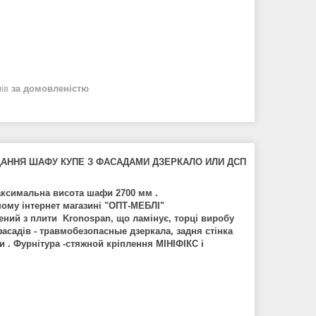
нів
за домовленістю
ДАННЯ ШАФУ КУПЕ З ФАСАДАМИ ДЗЕРКАЛО ИЛИ ДСП
 Максимальна висота шафи 2700 мм .
шому інтернет магазині "ОПТ-МЕБЛІ"
ний з плити Kronospan, що ламінує, торці виробу
садів - травмобезопасные дзеркала, задня стінка
и . Фурнітура -стяжной кріплення МІНІФІКС і