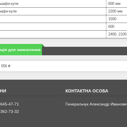
 шафи-купе
600 мм
шафи-купе
2200 мм
1500
600
2400, 2100
ція для замовлення
 056 ₴
 645-47-71
Генеральчук Александр Иванови
 362-73-32