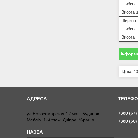
Глибина
Висота 
Ширина
Глибина
Висота
Інформа
Ціна:
10
+380 (67)
ул.Новосамарская 1 / маг. "Будинок
Меблiв" 1-й этаж, Дніпро, Україна
+380 (50)