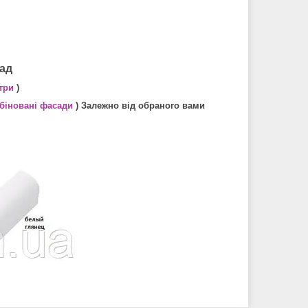
сад
три
)
мбіновані фасади
) Залежно від обраного вами