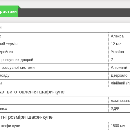
еристики
ні
к
Алекса
ний термін
12 міс
иробник
Україна
ь розсувних дверей
2
 розсувної системи
Алюміній
асаду
Дзеркало
и
лінійний (
іал виготовлення шафи-купе
ламінован
інка
ХДФ
тні розміри шафи-купе
 шафи-купе
1500 мм