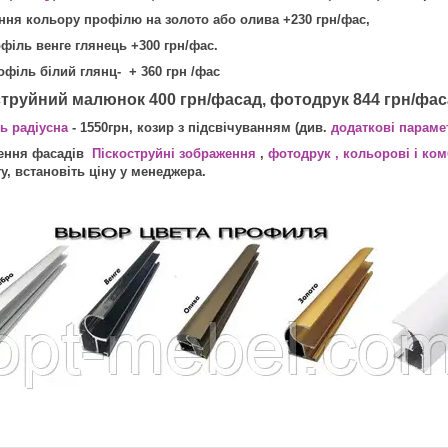
ння кольору профілю на золото або олива +230 грн/фас,
ь венге глянець +300 грн/фас.
ь білий глянц- + 360 грн /фас
оструйний малюнок 400 грн/фасад, фотодрук 844 грн/фа
ь радіусна
- 1550грн, козир з підсвічуванням (див.
додаткові параме
ення фасадів
Піскоструйні зображення
,
фотодрук
, кольорові і ко
у, встановіть ціну у менеджера.