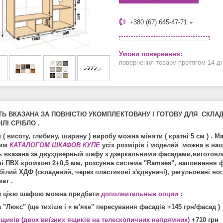
+380 (67) 645-47-71
повернення товару протягом 14 д
ТЬ ВКАЗАНА ЗА ПОВНІСТЮ УКОМПЛЕКТОВАНУ І ГОТОВУ ДЛЯ СКЛА
ЛІ СРІБЛО .
 ( висоту, глибину, ширину ) виробу можна міняти ( кратні 5 см ) .
ним
КАТАЛОГОМ ШКАФОВ КУПЕ
усіх розмірів і моделей можна в на
ь вказана за двухдверный шафу з дзеркальними фасадами,виготовле
і ПВХ кромкою 2+0,5 мм, розсувна система "Ramses", наповнення фа
білий ХДФ (складений, через пластикові з'єднувачі), регульовані ног
ат .
з цією шафою можна придбати
дополнительные опции
:
 "Люкс" (ще тихіше і « м'яке" пересування фасадів +145 грн/фасад )
щиків (двох виїзних ящиків на телескопичних напрямних)
+710 грн