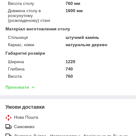
Висота столу
760 мм
Довжина столу в
1600 мм
розсунутому
(розкладеному) стані
Матеріал виготовлення столу
Стільниця
штучний камінь
Каркас, ніжки
натуральне дерево
Габаритні розміри
Ширина
1220
Глибина
740
Висота
760
Приховати
Умови доставки
Нова Пошта
Самовивіз
Доставка Дніпро , Новомосковськ , Кам'янське та Дн-ська