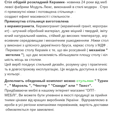
Стіл обідній розкладний Керамик
- новинка 24 роки від меб
левої фабрики Модуль Люкс, виконаний в стилі модерн . Стро
гі прямокутні ніжки і потовщена стільниця -
создают ефект масивності і стильности .
Прямокутна стільниця виготовлена
з керамогранита
, Керамогранит (керамічний граніт, керогран
ит) - штучний обробний матеріал, дуже міцний і твердий, іміту
ючий натуральний камінь, стійкий до високих температур, агр
есивним середовищам і механічним ушкодженням .Ніжки стол
у виконані з цілісного дерев'яного бруса, каркас столу з МДФ .
Перевагою столу Керамік є те, що він розсувний (
механізм "
метелик "
), що дає можливість збільшувати площу столу і кіл
ькість місць за столом.
Цей виріб поєднує стильний дизайн, розумну ціну і практичніс
ть в довгострокову експлуатацію, Ця модель доступна в сіром
у кольорі .
Дополнить обеденный комплект можно
стульями
" Турин
" , " Марсель ", "Честер " "Сканди" или " Твист".
Придбаваючи меблі в нашому інтернет магазині "ОПТ-
МЕБЛІ", Ви можете бути упевнені в якості продукції за прийня
тними цінами від кращих виробників України . Відправляємо в
ироби в усі регіони компаніями перевізників, вартість доставки
обмовляється при замовлені.