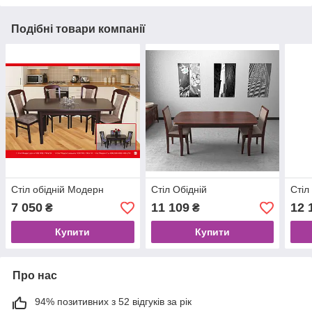
Подібні товари компанії
Стіл обідній Модерн
Стіл Обідній
Стіл
7 050
11 109
12 
₴
₴
Купити
Купити
Про нас
94% позитивних з 52 відгуків за рік