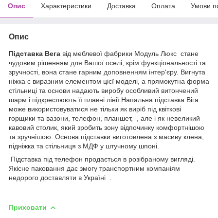
Опис
Характеристики
Доставка
Оплата
Умови п
Опис
Підставка Вега
від меблевої фабрики Модуль Люкс стане
чудовим рішенням для Вашої оселі, крім функціональності та
зручності, вона стане гарним доповненням інтер'єру. Вигнута
ніжка є виразним елементом цієї моделі, а прямокутна форма
стільниці та основи надають виробу особливий витончений
шарм і підкреслюють її плавні лінії.Напальна підставка Віга
може використовуватися не тільки як виріб під квіткові
горщики та вазони, телефон, планшет, , але і як невеликий
кавовий столик, який зробить зону відпочинку комфортнішою
та зручнішою. Основа підставки виготовлена з масиву клена,
підніжка та стільниця з МДФ у штучному шпоні.
Підставка під телефон продається в розібраному вигляді.
Якісне паковання дає змогу транспортним компаніям
недорого доставляти в Україні .
Приховати