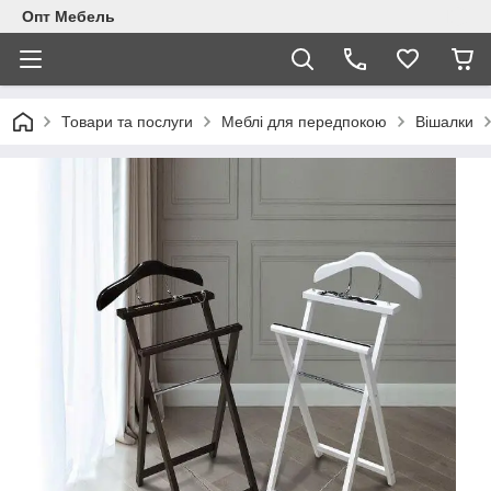
Опт Мебель
Товари та послуги
Меблi для передпокою
Вішалки