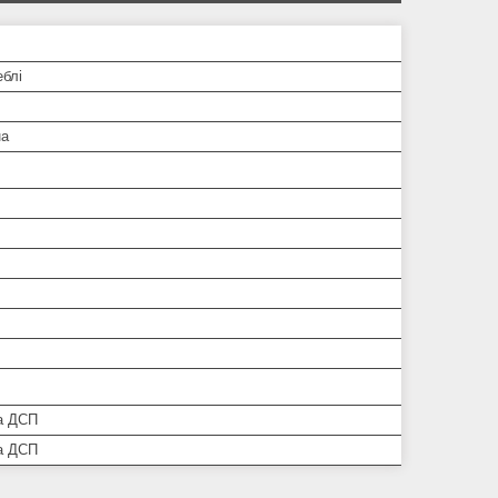
еблі
на
а ДСП
а ДСП