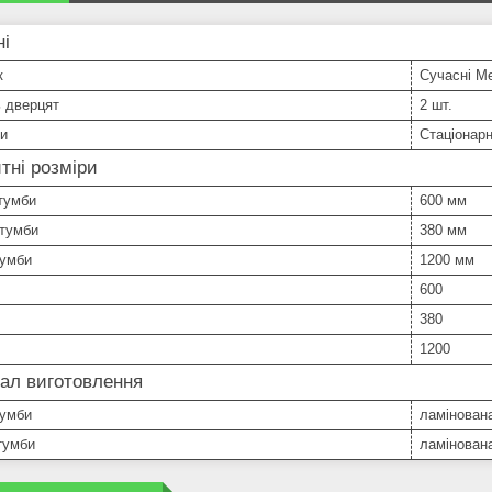
ні
к
Сучасні М
ь дверцят
2 шт.
би
Стаціонар
тні розміри
тумби
600 мм
 тумби
380 мм
тумби
1200 мм
600
380
1200
ал виготовлення
тумби
ламінован
тумби
ламінован