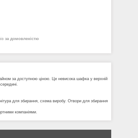
нів
за домовленістю
зайном за доступною ціною. Це невисока шафка у верхній
всередині.
рнітура для збирання, схема виробу. Отвори для збирання
ртними компаніями.