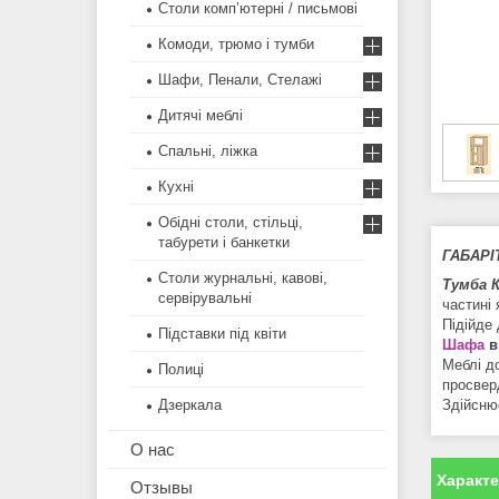
Столи комп’ютерні / письмові
Комоди, трюмо і тумби
Шафи, Пенали, Стелажі
Дитячі меблі
Спальні, ліжка
Кухні
Обідні столи, стільці,
табурети і банкетки
ГАБАРІ
Столи журнальні, кавові,
Тумба 
сервірувальні
частині 
Підійде
Підставки під квіти
Шафа
в
Меблі д
Полиці
просвер
Дзеркала
Здійсню
О нас
Характ
Отзывы