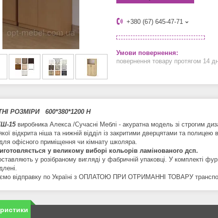
+380 (67) 645-47-71
повернення товару протягом 14 д
ТНІ РОЗМІРИ 600*380*1200 Н
КШ-15
виробника Алекса /Сучасні Меблі - акуратна модель зі строгим ди
якої відкрита ніша та нижній відділ із закритими дверцятами та полицею 
 для офісного приміщення чи кімнату школяра.
иготовляється у великому виборі кольорів ламінованого дсп.
оставляють у розібраному вигляді у фабричній упаковці. У комплекті фу
длені.
ємо відправку по Україні з ОПЛАТОЮ ПРИ ОТРИМАННІ ТОВАРУ транспо
еристики