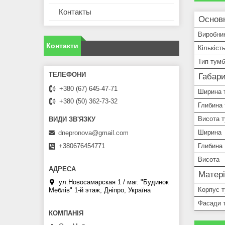
Контакты
Основ
Виробни
Контакти
Кількіст
Тип тум
Габари
+380 (67) 645-47-71
Ширина 
+380 (50) 362-73-32
Глибина
Висота 
Ширина
dnepronova@gmail.com
+380676454771
Глибина
Висота
Матері
ул.Новосамарская 1 / маг. "Будинок
Корпус 
Меблiв" 1-й этаж, Дніпро, Україна
Фасади 