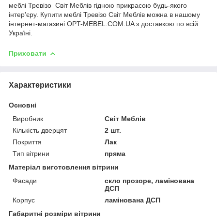
меблі Тревізо Світ Меблів гідною прикрасою будь-якого
інтер'єру. Купити меблі Тревізо Світ Меблів можна в нашому
інтернет-магазині OPT-MEBEL.COM.UA з доставкою по всій
Україні.
Приховати
Характеристики
Основні
Виробник
Світ Меблів
Кількість дверцят
2 шт.
Покриття
Лак
Тип вітрини
пряма
Матеріал виготовлення вітрини
Фасади
скло прозоре, ламінована
ДСП
Корпус
ламінована ДСП
Габаритні розміри вітрини