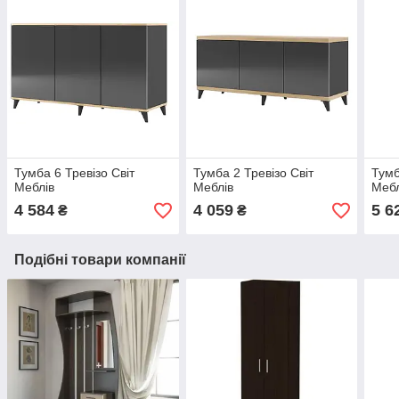
Тумба 6 Тревiзо Світ
Тумба 2 Тревiзо Світ
Тумб
Меблів
Меблів
Мебл
4 584
4 059
5 6
₴
₴
Подібні товари компанії