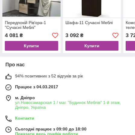
Передпокій Рів'єра-1
Шафа-11 Сучасні Меблі
Комо
"Сучасні Меблі"
теле
4 081
3 092
3 7
₴
₴
Купити
Купити
Про нас
94% позитивних з 52 відгуків за рік
Працює з 04.03.2017
м. Дніпро
ул.Новосамарская 1 / маг. "Будинок Меблiв" 1-й этаж,
Дніпро, Україна
Контакти
Сьогодні працює з 09:00 до 18:00
Показати весь графік роботи