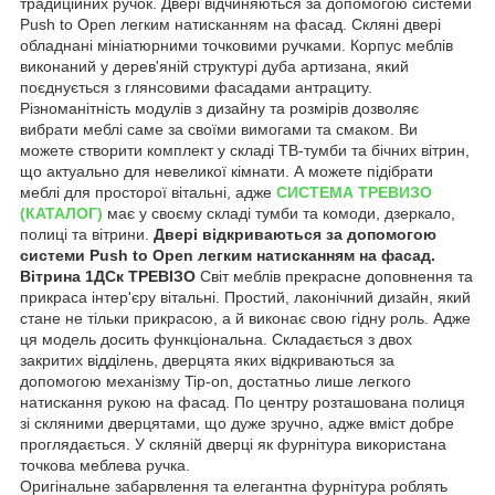
традиційних ручок. Двері відчиняються за допомогою системи
Push to Open легким натисканням на фасад. Скляні двері
обладнані мініатюрними точковими ручками. Корпус меблів
виконаний у дерев'яній структурі дуба артизана, який
поєднується з глянсовими фасадами антрациту.
Різноманітність модулів з дизайну та розмірів дозволяє
вибрати меблі саме за своїми вимогами та смаком. Ви
можете створити комплект у складі ТВ-тумби та бічних вітрин,
що актуально для невеликої кімнати. А можете підібрати
меблі для просторої вітальні, адже
СИСТЕМА ТРЕВИЗО
(КАТАЛОГ)
має у своєму складі тумби та комоди, дзеркало,
полиці та вітрини.
Двері відкриваються за допомогою
системи Push to Open легким натисканням на фасад.
Вітрина 1ДСк ТРЕВІЗО
Світ меблів прекрасне доповнення та
прикраса інтер'єру вітальні. Простий, лаконічний дизайн, який
стане не тільки прикрасою, а й виконає свою гідну роль. Адже
ця модель досить функціональна. Складається з двох
закритих відділень, дверцята яких відкриваються за
допомогою механізму Tip-on, достатньо лише легкого
натискання рукою на фасад. По центру розташована полиця
зі скляними дверцятами, що дуже зручно, адже вміст добре
проглядається. У скляній дверці як фурнітура використана
точкова меблева ручка.
Оригінальне забарвлення та елегантна фурнітура роблять