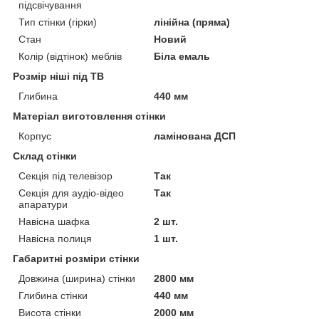
підсвічування
Тип стінки (гірки)
лінійна (пряма)
Стан
Новий
Колір (відтінок) меблів
Біла емаль
Розмір ніші під ТВ
Глибина
440 мм
Матеріал виготовлення стінки
Корпус
ламінована ДСП
Склад стінки
Секція під телевізор
Так
Секція для аудіо-відео
Так
апаратури
Навісна шафка
2 шт.
Навісна полиця
1 шт.
Габаритні розміри стінки
Довжина (ширина) стінки
2800 мм
Глибина стінки
440 мм
Висота стінки
2000 мм