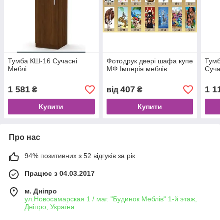
Тумба КШ-16 Сучасні
Фотодрук двері шафа купе
Тумб
Меблі
МФ Імперія меблів
Суча
1 581
407
1 1
₴
від
₴
Купити
Купити
Про нас
94% позитивних з 52 відгуків за рік
Працює з 04.03.2017
м. Дніпро
ул.Новосамарская 1 / маг. "Будинок Меблiв" 1-й этаж,
Дніпро, Україна