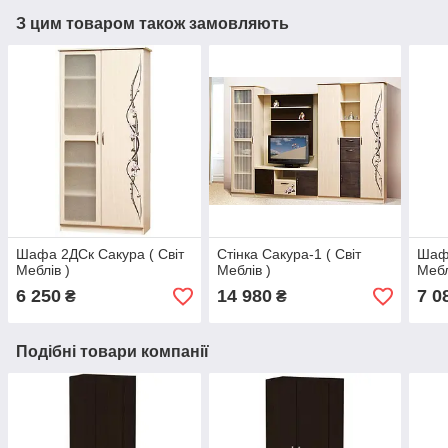
З цим товаром також замовляють
Шафа 2ДСк Сакура ( Світ
Стінка Сакура-1 ( Світ
Шафа
Меблів )
Меблів )
Мебл
6 250
14 980
7 0
₴
₴
Подібні товари компанії