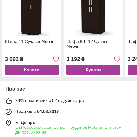
Шафа-11 Сучасні Меблі
Шафа КШ-12 Сучасні
Шафа
Меблі
3 092
3 192
3 2
₴
₴
Купити
Купити
Про нас
94% позитивних з 52 відгуків за рік
Працює з 04.03.2017
м. Дніпро
ул.Новосамарская 1 / маг. "Будинок Меблiв" 1-й этаж,
Дніпро, Україна