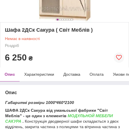
Шафа 2ДСк Сакура ( Світ Меблів )
Немає в наявності
Роздріб
6 250
₴
Опис
Характеристики
Доставка
Оплата
Умови п
Опис
Габаритні розміри 1000*460*2100
ШАФА 2ДСк Сакура від уманьської фабрики "Світ
Меблів" - це один з елементів
МОДУЛЬНОЙ МЕБЕЛИ
САКУРА
.
Конструкція дводверної шафи складається з двох
відділень, закрита частина з полицями та вітринна частина з