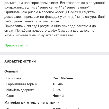
рельєфним напівпрозорим склом. Виготовляється в поєднанні
контрастних відтінків "венге світлий" з "венге темним".
Оригінальною рисою меблевої колекції САКУРА служать
декоративні прикраси на фасадах у вигляді "квітів сакури. Дані
меблі дуже стильні, красиві і якісні.
Привабливий вигляд і розумна ціна припаде багатьом до
смаку. Придбати недорого шафу Сакура з доставкою по
Україні можете у нашому інтернет магазині.
Приховати
Характеристики
Основні
Виробник
Світ Меблів
Гарантійний термін
18 міс
Кількість дверцят
2 шт.
Стан
Новий
Матеріал виготовлення вітрини