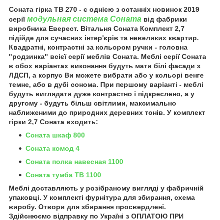
Соната гірка ТВ 270 - є однією з останніх новинок 2019
модульная система Соната
серії
від фабрики
виробника Еверест. Вітальня Соната Комплект 2,7
підійде для сучасних інтер'єрів та невеликих квартир.
Квадратні, контрастні за кольором ручки - головна
"родзинка" всієї серії меблів Соната. Меблі серії Соната
в обох варіантах виконання будуть мати білі фасади з
ЛДСП, а корпус Ви можете вибрати або у кольорі венге
темне, або в дубі сонома. При першому варіанті - меблі
будуть виглядати дуже контрастно і підкреслено, а у
другому - будуть більш світлими, максимально
наближеними до природних деревних тонів. У комплект
гірки 2,7 Соната входить:
Соната шкаф 800
Соната комод 4
Соната полка навесная 1100
Соната тумба ТВ 1100
Меблі доставляють у розібраному вигляді у фабричній
упаковці. У комплекті фурнітура для збирання, схема
виробу. Отвори для збирання просвердлені.
Здійснюємо відправку по Україні з ОПЛАТОЮ ПРИ