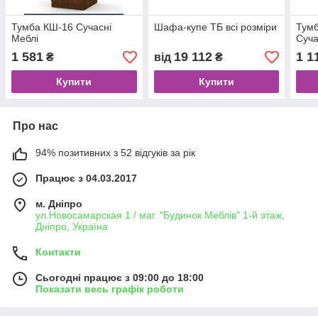
Тумба КШ-16 Сучасні
Шафа-купе ТБ всі розміри
Тумб
Меблі
Суча
1 581
19 112
1 1
₴
від
₴
Купити
Купити
Про нас
94% позитивних з 52 відгуків за рік
Працює з 04.03.2017
м. Дніпро
ул.Новосамарская 1 / маг. "Будинок Меблiв" 1-й этаж,
Дніпро, Україна
Контакти
Сьогодні працює з 09:00 до 18:00
Показати весь графік роботи