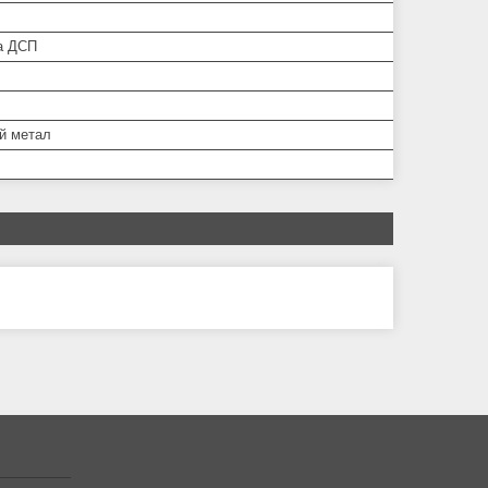
а ДСП
й метал