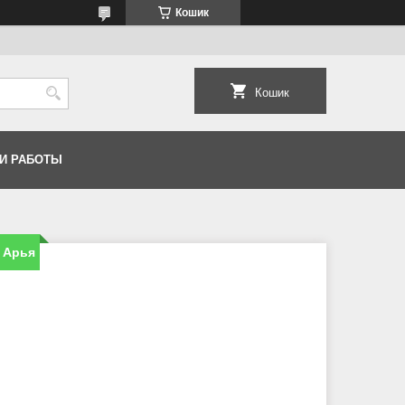
Кошик
Кошик
И РАБОТЫ
я Арья