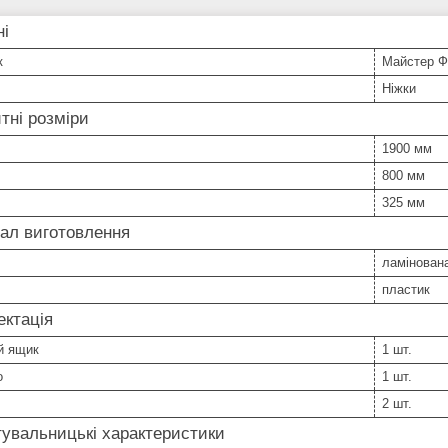
ні
к
Майстер 
Ніжки
тні розміри
1900 мм
800 мм
325 мм
ал виготовлення
ламінован
пластик
ктація
й ящик
1 шт.
о
1 шт.
2 шт.
увальницькі характеристики