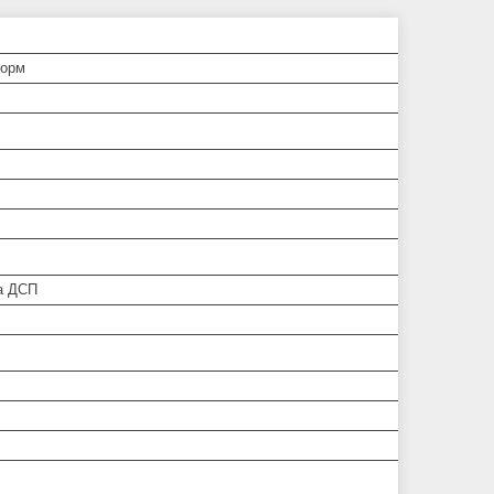
Форм
а ДСП