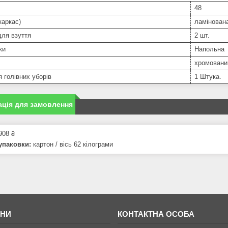
48
каркас)
ламінован
для взуття
2 шт.
ки
Напольна
хромовани
 голівних уборів
1 Штука.
ція для замовлення
908 ₴
упаковки:
картон / вісь 62 кілограми