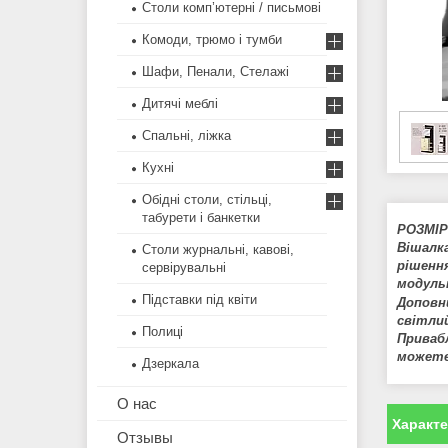
Столи комп’ютерні / письмові
Комоди, трюмо і тумби
Шафи, Пенали, Стелажі
Дитячі меблі
Спальні, ліжка
Кухні
Обідні столи, стільці,
табурети і банкетки
РОЗМІР
Вішалк
Столи журнальні, кавові,
рішенн
сервірувальні
модуль
Підставки під квіти
Доповн
світли
Полиці
Привабл
можете
Дзеркала
О нас
Характ
Отзывы