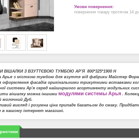
повернення товару протягом 14 д
И ВІШАЛКИ З ВЗУТТЄВОЮ ТУМБОЮ АР'Я 800*325*1900 Н
а Арья з місткою тумбою для взуття від фабрики Майстер Форм
я оформлення фасадів оригінальними трикутними вставками коль
ної системи Ар'я серед найширшого асортименту модульних систе
модулями системы Арья
ити вішалку можна іншими
. Колек
й молочний Дуб.
ивий вигляд і розумна ціна припаде багатьом до смаку. Придбат
 в нашому інтернет магазині.
еристики