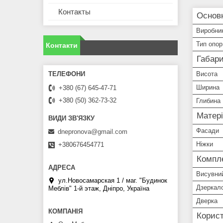
Контакты
Основ
Виробни
Тип опор
Контакти
Габари
Висота
Ширина
+380 (67) 645-47-71
+380 (50) 362-73-32
Глибина
Матері
Фасади
dnepronova@gmail.com
Ніжки
+380676454771
Компле
Висувни
ул.Новосамарская 1 / маг. "Будинок
Дзеркал
Меблiв" 1-й этаж, Дніпро, Україна
Дверка
Корист