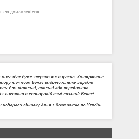
нів
за домовленістю
 виглядає дуже яскраво та виразно. Контрастне
ору темного Венге виділяє лінійку виробів
м для вітальні, спальні або передпокою.
ція виконана в кольоровій гамі темний Венге/
и недорого вішалку Арья з доставкою по Україні