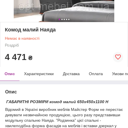
Комод малий Наяда
Немає в наявності
Роздріб
4 471
₴
Опис
Характеристики
Доставка
Оплата
Умови п
Опис
ГАБАРИТНІ РОЗМІРИ комод малий 650х450х1100 Н
Відомий в Україні виробник меблів Майстер Форм не перестає
дивувати незвичайною продукцією, цього разу представивши
модульну спальню Наяда. "Родзинка" цієї спальні -
хвилеподібна форма фасадів на меблів і вставки дзеркал у