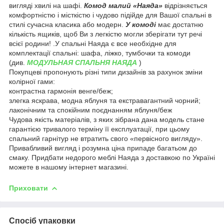
вигляді хвилі на шафі.
Комод малий «Наяда»
відрізняється
комфортністю і місткістю і чудово підійде для Вашої спальні в
стилі сучасна класика або модерн.
У комоді
має достатню
кількість ящиків, щоб Ви з легкістю могли зберігати тут речі
всієї родини! .У спальні Наяда є все необхідне для
комплектації спальні: шафа, ліжко, тумбочки та комоди
(див.
МОДУЛЬНАЯ СПАЛЬНЯ НАЯДА
)
Покупцеві пропонують різні типи дизайнів за рахунок зміни
колірної гами:
контрастна гармонія венге/беж;
злегка яскрава, модна яблуня та екстравагантний чорний;
лаконічним та спокійним поєднанням яблуня/беж
Чудова якість матеріалів, з яких зібрана дана модель стане
гарантією тривалого терміну її експлуатації, при цьому
спальний гарнітур не втратить свого «первісного вигляду».
Привабливий вигляд і розумна ціна припаде багатьом до
смаку. Придбати недорого меблі Наяда з доставкою по Україні
можете в нашому інтернет магазині.
Приховати
Спосіб упаковки