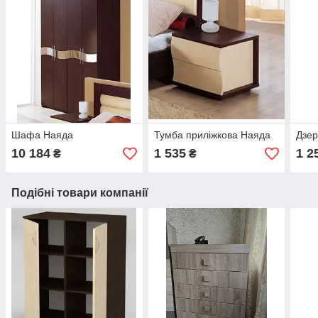
Шафа Наяда
Тумба приліжкова Наяда
Дзер
10 184
1 535
1 2
₴
₴
Подібні товари компанії