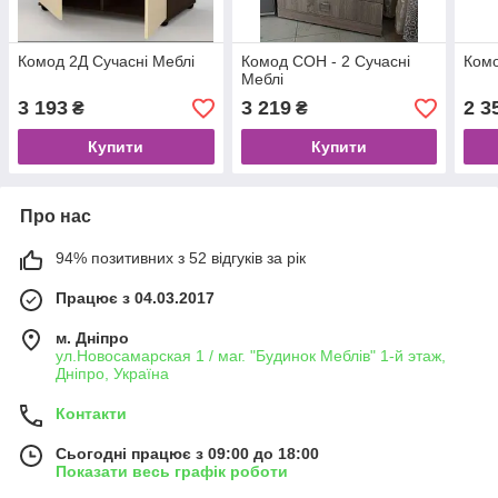
Комод 2Д Сучаснi Меблi
Комод СОН - 2 Сучасні
Комо
Меблі
3 193
3 219
2 3
₴
₴
Купити
Купити
Про нас
94% позитивних з 52 відгуків за рік
Працює з 04.03.2017
м. Дніпро
ул.Новосамарская 1 / маг. "Будинок Меблiв" 1-й этаж,
Дніпро, Україна
Контакти
Сьогодні працює з 09:00 до 18:00
Показати весь графік роботи