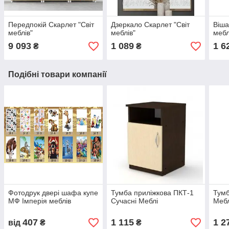
Передпокій Скарлет "Світ
Дзеркало Скарлет "Світ
Віша
меблів"
меблів"
мебл
9 093
1 089
1 6
₴
₴
Подібні товари компанії
Фотодрук двері шафа купе
Тумба приліжкова ПКТ-1
Тумб
МФ Імперія меблів
Сучасні Меблі
Мебл
407
1 115
1 2
від
₴
₴