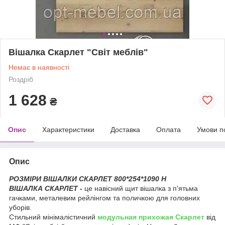
Вішалка Скарлет "Світ меблів"
Немає в наявності
Роздріб
1 628
₴
Опис
Характеристики
Доставка
Оплата
Умови п
Опис
РОЗМІРИ ВІШАЛКИ СКАРЛЕТ 800*254*1090 Н
ВІШАЛКА СКАРЛЕТ -
це навісний щит вішалка з п'ятьма
гачками, металевим рейлінгом та поличкою для головних
уборів.
Стильний мінімалістичний
модульная
прихожая Скарлет
від