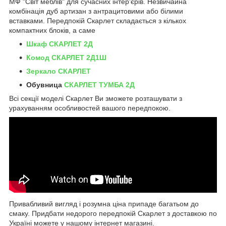
МФ "Світ меблів" для сучасних інтер'єрів. Незвичайна
комбінація дуб артизан з антрацитовими або білими
вставками. Передпокій Скарлет складається з кількох
компактних блоків, а саме
Шкаф СКАРЛЕТ 2Д
Комод СКАРЛЕТ 2Д1Ш
Зеркало СКАРЛЕТ
Обувница
СКАРЛЕТ ТУМБА 2Д
Всі секції моделі Скарлет Ви зможете розташувати з
урахуванням особливостей вашого передпокою.
Привабливий вигляд і розумна ціна припаде багатьом до
смаку. Придбати недорого передпокій Скарлет з доставкою по
Україні можете у нашому інтернет магазині.