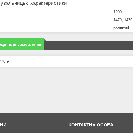
увальницькі характеристики
1200
1470, 1470
роликові
ція для замовлення
770 ₴