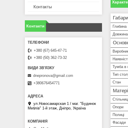
Характ
Контакты
Габари
Контакти
Глибина
Довжина
Основ
+380 (67) 645-47-71
Виробни
+380 (50) 362-73-32
Наявніс
Тумба в 
Тип стол
dnepronova@gmail.com
Стан
+380676454771
Матері
Стільни
ул.Новосамарская 1 / маг. "Будинок
Опори
Меблiв" 1-й этаж, Дніпро, Україна
Полиці
Фасади