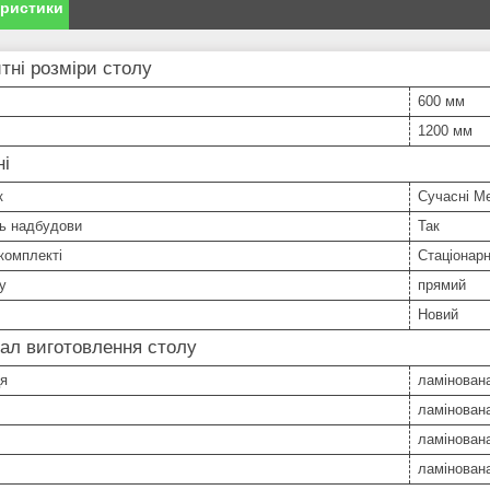
еристики
тні розміри столу
600 мм
1200 мм
ні
к
Сучасні М
ть надбудови
Так
комплекті
Стаціонар
у
прямий
Новий
ал виготовлення столу
ця
ламінован
ламінован
ламінован
ламінован