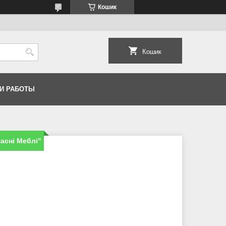
Кошик
Кошик
И РАБОТЫ
асні Меблі"