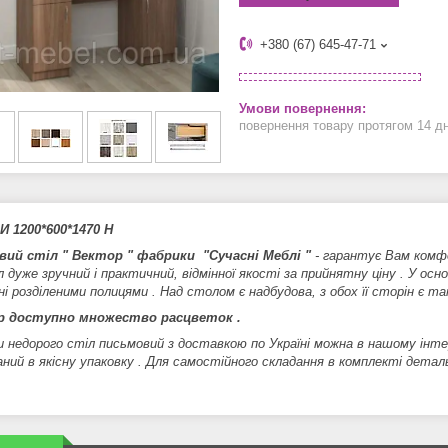
+380 (67) 645-47-71
повернення товару протягом 14 д
 1200*600*1470 Н
вий стіл " Вектор " фабрики "Сучаснi Меблi "
- гарантує Вам комфо
л дуже зручний і практичний, відмінної якості за прийнятну ціну . У ос
ні розділеними полицями . Над столом є надбудова, з обох її сторін є 
ір доступно множество расцветок .
недорого стіл письмовий з доставкою по Україні можна в нашому інтерн
аний в якісну упаковку . Для самостійного складання в комплекті деталь