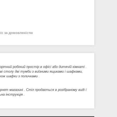
нів
за домовленістю
ртний робочий простір в офісі або дитячій кімнаті .
нові столу дві тумби з виїзними ящиками і шафками,
також шафки з поличками .
ет магазині . Стіл продається в розібраному виді і
на інструкція .