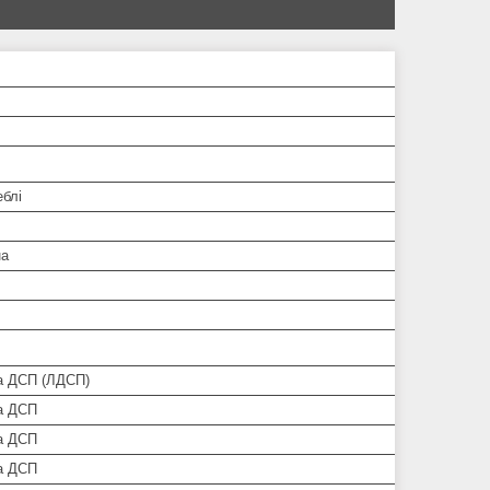
еблі
на
а ДСП (ЛДСП)
а ДСП
а ДСП
а ДСП