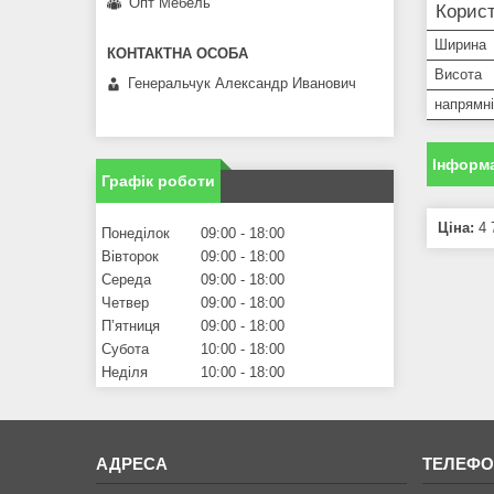
Опт Мебель
Корист
Ширина
Висота
Генеральчук Александр Иванович
напрямні
Інформа
Графік роботи
Ціна:
4 
Понеділок
09:00
18:00
Вівторок
09:00
18:00
Середа
09:00
18:00
Четвер
09:00
18:00
Пʼятниця
09:00
18:00
Субота
10:00
18:00
Неділя
10:00
18:00