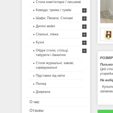
Столи комп’ютерні / письмові
Комоди, трюмо і тумби
Шафи, Пенали, Стелажі
Дитячі меблі
Спальні, ліжка
Кухні
Обідні столи, стільці,
табурети і банкетки
РОЗМІРИ
Столи журнальні, кавові,
Письмо
сервірувальні
Цей сті
усереди
Підставки під квіти
На виб
Полиці
Купити 
запаков
Дзеркала
О нас
Отзывы