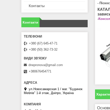
- Піско
Контакты
КАТАЛ
завис
-
Консол
Контакти
+380 (67) 645-47-71
+380 (50) 362-73-32
dnepronova@gmail.com
+380676454771
ул.Новосамарская 1 / маг. "Будинок
Меблiв" 1-й этаж, Дніпро, Україна
Характ
Основ