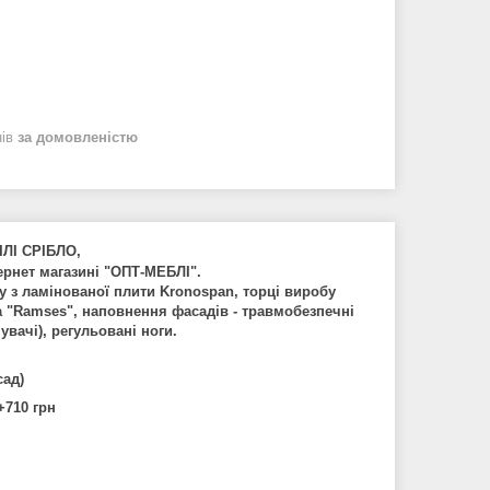
нів
за домовленістю
ЛІ СРІБЛО,
ернет магазині "ОПТ-МЕБЛІ".
 з ламінованої плити Kronospan, торці виробу
а "Ramses", наповнення фасадів - травмобезпечні
увачі), регульовані ноги.
сад)
+710 грн