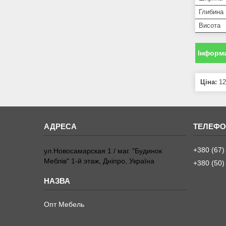
Глибина
Висота
Інформа
Ціна:
12
+380 (67)
ул.Новосамарская 1 / маг. "Будинок
Меблiв" 1-й этаж, Дніпро, Україна
+380 (50)
Опт Мебель