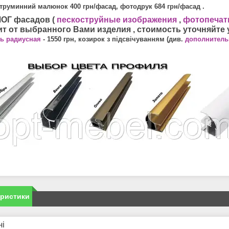
струминний малюнок 400 грн/фасад, фотодрук 684 грн/фасад .
ОГ фасадов (
пескоструйные изображения
,
фотопечат
ит от выбранного Вами изделия , стоимость уточняйте 
ь радиусная
- 1550 грн, козирок з підсвічуванням (див.
дополнитель
еристики
ні