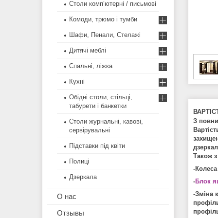
Столи комп’ютерні / письмові
Комоди, трюмо і тумби
Шафи, Пенали, Стелажі
Дитячі меблі
Спальні, ліжка
Кухні
Обідні столи, стільці,
табурети і банкетки
ВАРТІС
З повн
Столи журнальні, кавові,
Вартіст
сервірувальні
захищен
Підставки під квіти
дзеркал
Також з
Полиці
-Колеса
Дзеркала
-
Блок я
-Зміна 
О нас
профіль
профіль
Отзывы