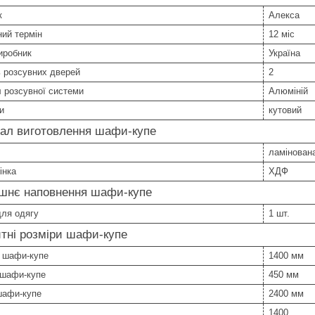
к
Алекса
ний термін
12 міс
иробник
Україна
ь розсувних дверей
2
 розсувної системи
Алюміній
и
кутовий
іал виготовлення шафи-купе
ламінован
інка
ХДФ
ішнє наповнення шафи-купе
для одягу
1 шт.
тні розміри шафи-купе
 шафи-купе
1400 мм
 шафи-купе
450 мм
шафи-купе
2400 мм
1400