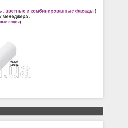
ь
, цветные и комбинированные фасады
)
у менеджера .
ные опции
)