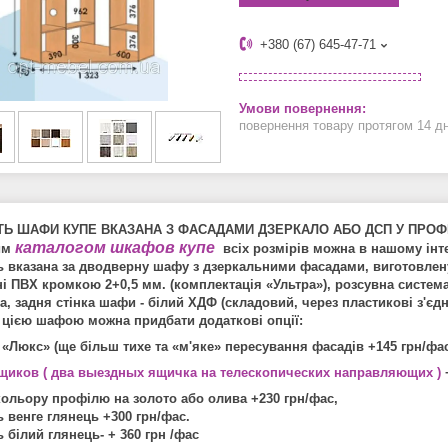
+380 (67) 645-47-71
повернення товару протягом 14 д
ТЬ ШАФИ КУПЕ ВКАЗАНА З ФАСАДАМИ ДЗЕРКАЛО АБО ДСП У ПРОФІ
каталогом шкафов купе
им
всіх розмірів можна в нашому інт
ь вказана за дводверну шафу з дзеркальними фасадами, виготовлену
і ПВХ кромкою 2+0,5 мм. (комплектація «Ультра»), розсувна систем
а, задня стінка шафи - білий ХДФ (складовий, через пластикові з'єдн
 цією шафою можна придбати додаткові опції:
 «Люкс» (ще більш тихе та «м'яке» пересування фасадів +145 грн/фа
щиков ( два выездных ящичка на телескопических направляющих )
кольору профілю на золото або олива +230 грн/фас,
 венге глянець +300 грн/фас.
 білий глянець- + 360 грн /фас