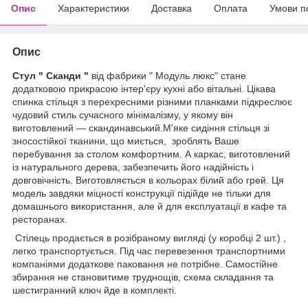
Опис
Характеристики
Доставка
Оплата
Умови п
Опис
Стул " Сканди "
від фабрики " Модуль люкс" стане
додатковою прикрасою інтер'єру кухні або вітальні.
Цікава
спинка стільця з перехресними різними планками підкреслює
чудовий стиль сучасного мінімалізму, у якому він
виготовлений — скандинавський.
М'яке сидіння стільця зі
зносостійкої тканини, що миється, зроблять Ваше
перебування за столом комфортним. А каркас, виготовлений
із натурального дерева, забезпечить його надійність і
довговічність. Виготовляється в кольорах білий або грей. Ця
модель завдяки міцності конструкції підійде не тільки для
домашнього використання, але й для експлуатації в кафе та
ресторанах.
Стілець продається в розібраному вигляді (у коробці 2 шт.) ,
легко транспортується. Під час перевезення транспортними
компаніями додаткове паковання не потрібне. Самостійне
збирання не становитиме труднощів, схема складання та
шестигранний ключ йде в комплекті.