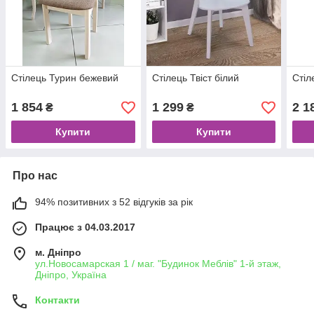
Стілець Турин бежевий
Стілець Твіст білий
Стіл
1 854
1 299
2 1
₴
₴
Купити
Купити
Про нас
94% позитивних з 52 відгуків за рік
Працює з 04.03.2017
м. Дніпро
ул.Новосамарская 1 / маг. "Будинок Меблiв" 1-й этаж,
Дніпро, Україна
Контакти