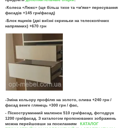
-Колеса «Люкс» (ще більш тихе та «м'яке» пересування
фасадів +145 грн/фасад)
-Блок ящиків (дві виїзні скриньки на телескопічних
напрямних) +670 грн
-Зміна кольору профілю на золото, олива +240 грн /
фасад венге глянець +300 грн / фас,
- Піскоструминний малюнок 510 грн/фасад, фотодрук
1200 грн/фасад. З каталогом пропонованих зображень
можна перейшовши за посиланням
КАТАЛОГ