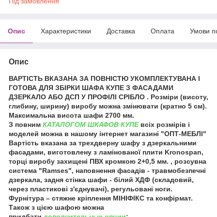
Під замовлення
Опис
Характеристики
Доставка
Оплата
Умови п
Опис
ВАРТІСТЬ ВКАЗАНА ЗА ПОВНІСТЮ УКОМПЛЕКТУВАНА І
ГОТОВА ДЛЯ ЗБІРКИ ШАФА КУПЕ З ФАСАДАМИ
ДЗЕРКАЛО АБО ДСП У ПРОФІЛІ СРІБЛО . Розміри (висоту,
глибину, ширину) виробу можна змінювати (кратно 5 см).
Максимальна висота шафи 2700 мм.
З повним
КАТАЛОГОМ ШКАФОВ КУПЕ
всіх розмірів і
моделей можна в нашому інтернет магазині "ОПТ-МЕБЛІ"
Вартість вказана за трехдверну шафу з дзеркальними
фасадами, виготовлену з ламінованої плити Kronospan,
торці виробу захищені ПВХ кромкою 2+0,5 мм. , розсувна
система "Ramses", наповнення фасадів - травмобезпечні
дзеркала, задня стінка шафи - білий ХДФ (складовий,
через пластикові з'єднувачі), регульовані ноги.
Фурнітура – ​​стяжне кріплення МІНІФІКС та конфірмат.
Також з цією шафою можна
придбати
дополнительные опции
: