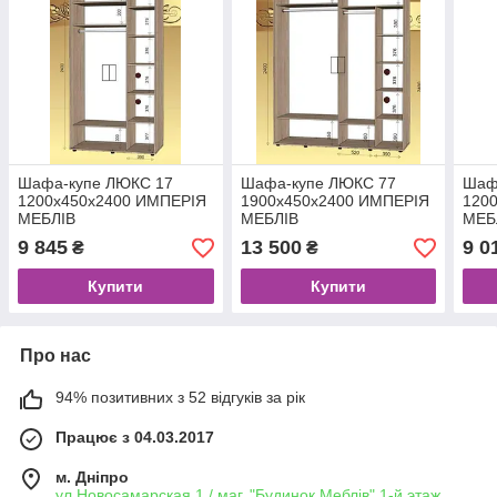
Шафа-купе ЛЮКС 17
Шафа-купе ЛЮКС 77
Шаф
1200х450х2400 ИМПЕРIЯ
1900х450х2400 ИМПЕРIЯ
120
МЕБЛIВ
МЕБЛIВ
МЕБ
9 845
13 500
9 0
₴
₴
Купити
Купити
Про нас
94% позитивних з 52 відгуків за рік
Працює з 04.03.2017
м. Дніпро
ул.Новосамарская 1 / маг. "Будинок Меблiв" 1-й этаж,