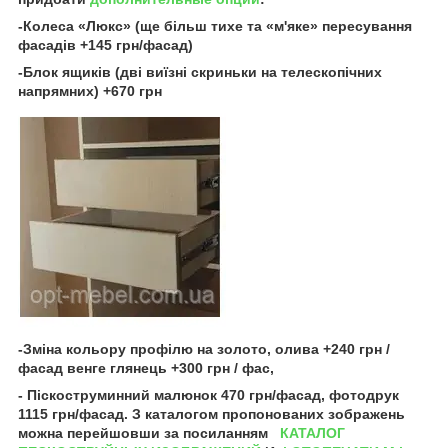
-Колеса «Люкс» (ще більш тихе та «м'яке» пересування
фасадів +145 грн/фасад)
-Блок ящиків (дві виїзні скриньки на телескопічних
напрямних) +670 грн
-Зміна кольору профілю на золото, олива +240 грн /
фасад венге глянець +300 грн / фас,
- Піскоструминний малюнок 470 грн/фасад, фотодрук
1115 грн/фасад. З каталогом пропонованих зображень
можна перейшовши за посиланням
КАТАЛОГ