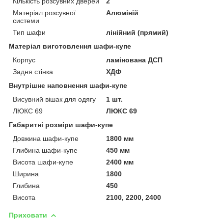
Кількість розсувних дверей
2
Матеріал розсувної
Алюміній
системи
Тип шафи
лінійний (прямий)
Матеріал виготовлення шафи-купе
Корпус
ламінована ДСП
Задня стінка
ХДФ
Внутрішнє наповнення шафи-купе
Висувний вішак для одягу
1 шт.
ЛЮКС 69
ЛЮКС 69
Габаритні розміри шафи-купе
Довжина шафи-купе
1800 мм
Глибина шафи-купе
450 мм
Висота шафи-купе
2400 мм
Ширина
1800
Глибина
450
Висота
2100, 2200, 2400
Приховати