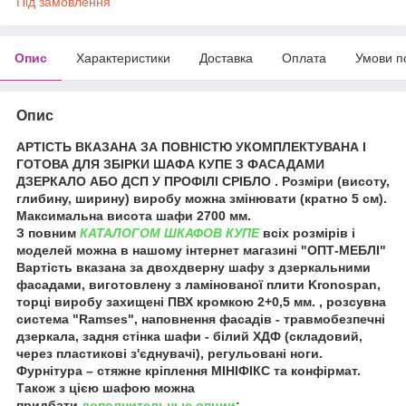
Під замовлення
Опис
Характеристики
Доставка
Оплата
Умови п
Опис
АРТІСТЬ ВКАЗАНА ЗА ПОВНІСТЮ УКОМПЛЕКТУВАНА І
ГОТОВА ДЛЯ ЗБІРКИ ШАФА КУПЕ З ФАСАДАМИ
ДЗЕРКАЛО АБО ДСП У ПРОФІЛІ СРІБЛО . Розміри (висоту,
глибину, ширину) виробу можна змінювати (кратно 5 см).
Максимальна висота шафи 2700 мм.
З повним
КАТАЛОГОМ ШКАФОВ КУПЕ
всіх розмірів і
моделей можна в нашому інтернет магазині "ОПТ-МЕБЛІ"
Вартість вказана за двохдверну шафу з дзеркальними
фасадами, виготовлену з ламінованої плити Kronospan,
торці виробу захищені ПВХ кромкою 2+0,5 мм. , розсувна
система "Ramses", наповнення фасадів - травмобезпечні
дзеркала, задня стінка шафи - білий ХДФ (складовий,
через пластикові з'єднувачі), регульовані ноги.
Фурнітура – ​​стяжне кріплення МІНІФІКС та конфірмат.
Також з цією шафою можна
придбати
дополнительные опции
: