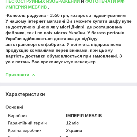
ПЕСКОСТРУЙНЫХ ИЗОБРАЖЕНИЙ
И
ФОТОПЕЧАТИ МФ
ИМПЕРИЯ МЕБЛИВ
.
-Консоль радіусна - 1550 грн, козирок з підсвічуванням
У нашому інтернет магазині Ви зможете купити шафу купе
за доступною ціною як у місті Дніпрі, де розташована
фабрика, так і по всіх містах України. У багато регіонів
України здійснюється доставка до під'їзду
автотранспортом фабрики. У всі міста відправляємо
продукцію компаніями перевізниками, при цьому
вартість доставки обумовлюється при замовленні. З
усіх питань Вас проконсультує менеджер .
Приховати
Характеристики
Основні
Виробник
ІМПЕРІЯ МЕБЛІВ
Гарантійний термін
12 міс
Країна виробник
Україна