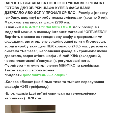
ВАРТІСТЬ ВКАЗАНА ЗА ПОВНІСТЮ УКОМПЛЕКТУВАНА І
ГОТОВА ДЛЯ ЗБІРКИ ШАФА КУПЕ З ФАСАДАМИ
ДЗЕРКАЛО АБО ДСП У ПРОФІЛІ СРІБЛО . Розміри (висоту,
глибину, ширину) виробу можна змінювати (кратно 5 см).
Максимальна висота шафи 2700 мм.
З повним
КАТАЛОГОМ ШКАФОВ КУПЕ
всіх розмірів і
моделей можна в нашому інтернет магазині "ОПТ-МЕБЛІ"
Вартість вказана за трехдверну шафу з дзеркальними
фасадами, виготовлену з ламінованої плити Kronospan,
торці виробу захищені ПВХ кромкою 2+0,5 мм. , розсувна
система "Ramses", наповнення фасадів - травмобезпечні
дзеркала, задня стінка шафи - білий ХДФ (складовий,
через пластикові з'єднувачі), регульовані ноги.
Фурнітура – ​​стяжне кріплення МІНІФІКС та конфірмат.
Також з цією шафою можна
придбати
дополнительные опции
:
-Колеса «Люкс» (ще більш тихе та «м'яке» пересування
фасадів +145 грн/фасад)
-Блок ящиків (дві виїзні скриньки на телескопічних
напрямних) +670 грн