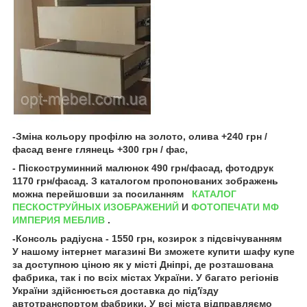
-Зміна кольору профілю на золото, олива +240 грн /
фасад венге глянець +300 грн / фас,
- Піскоструминний малюнок 490 грн/фасад, фотодрук
1170 грн/фасад. З каталогом пропонованих зображень
можна перейшовши за посиланням
КАТАЛОГ
ПЕСКОСТРУЙНЫХ ИЗОБРАЖЕНИЙ
И
ФОТОПЕЧАТИ МФ
ИМПЕРИЯ МЕБЛИВ
.
-Консоль радіусна - 1550 грн, козирок з підсвічуванням
У нашому інтернет магазині Ви зможете купити шафу купе
за доступною ціною як у місті Дніпрі, де розташована
фабрика, так і по всіх містах України. У багато регіонів
України здійснюється доставка до під'їзду
автотранспортом фабрики. У всі міста відправляємо