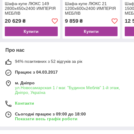
Шафа-купе ЛЮКС 149
Шафа-купе ЛЮКС 21
Шаф
2800х450х2400 ИМПЕРIЯ
1200х600х2400 ИМПЕРIЯ
150
МЕБЛIВ
МЕБЛIВ
МЕБ
20 629
9 859
12 
₴
₴
Купити
Купити
Про нас
94% позитивних з 52 відгуків за рік
Працює з 04.03.2017
м. Дніпро
ул.Новосамарская 1 / маг. "Будинок Меблiв" 1-й этаж,
Дніпро, Україна
Контакти
Сьогодні працює з 09:00 до 18:00
Показати весь графік роботи