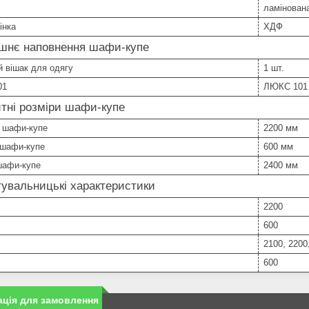
ламінован
інка
ХДФ
ішнє наповнення шафи-купе
 вішак для одягу
1 шт.
01
ЛЮКС 101
тні розміри шафи-купе
 шафи-купе
2200 мм
 шафи-купе
600 мм
шафи-купе
2400 мм
увальницькі характеристики
2200
600
2100, 2200
600
ція для замовлення