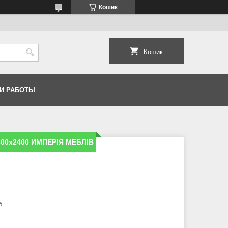
Кошик
Кошик
И РАБОТЫ
600х2400 ИМПЕРIЯ МЕБЛIВ
б