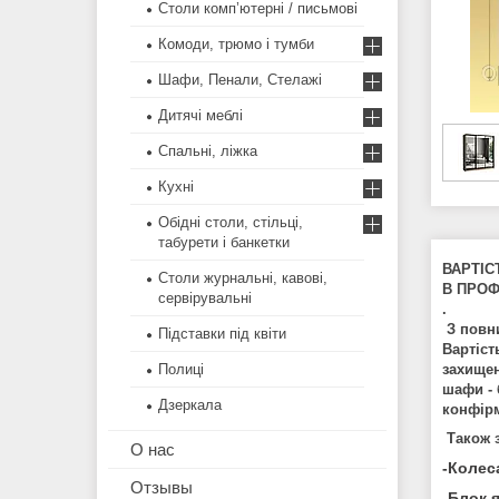
Столи комп’ютерні / письмові
Комоди, трюмо і тумби
Шафи, Пенали, Стелажі
Дитячі меблі
Спальні, ліжка
Кухні
Обідні столи, стільці,
табурети і банкетки
ВАРТІС
Столи журнальні, кавові,
В ПРОФІ
сервірувальні
.
З пов
Підставки під квіти
Вартіст
захищен
Полиці
шафи - 
Дзеркала
конфірм
Також 
О нас
-Колес
Отзывы
-Блок 