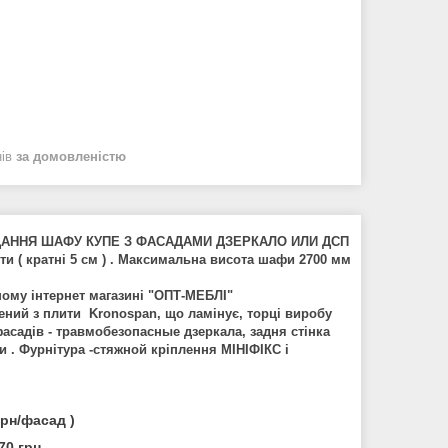
нів
за домовленістю
ДАННЯ ШАФУ КУПЕ З ФАСАДАМИ ДЗЕРКАЛО ИЛИ ДСП
ти ( кратні 5 см ) . Максимальна висота шафи 2700 мм
шому інтернет магазині "ОПТ-МЕБЛІ"
ний з плити Kronospan, що ламінує, торці виробу
садів - травмобезопасные дзеркала, задня стінка
и . Фурнітура -стяжной кріплення МІНІФІКС і
грн/фасад )
670 грн