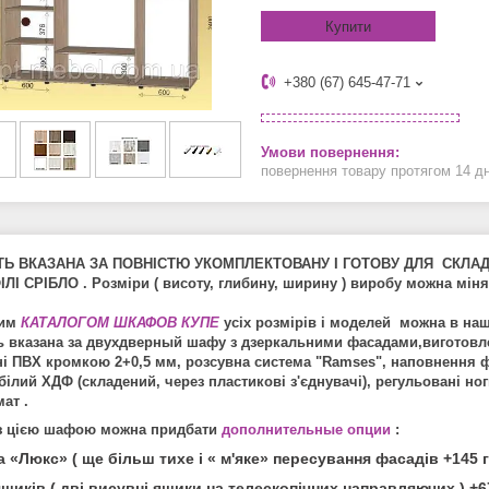
Купити
+380 (67) 645-47-71
повернення товару протягом 14 д
ТЬ ВКАЗАНА ЗА ПОВНІСТЮ УКОМПЛЕКТОВАНУ І ГОТОВУ ДЛЯ СКЛА
ЛІ СРІБЛО . Розміри ( висоту, глибину, ширину ) виробу можна міня
ним
КАТАЛОГОМ ШКАФОВ КУПЕ
усіх розмірів і моделей можна в на
ь вказана за двухдверный шафу з дзеркальними фасадами,виготовле
і ПВХ кромкою 2+0,5 мм, розсувна система "Ramses", наповнення фа
білий ХДФ (складений, через пластикові з'єднувачі), регульовані ног
ат .
з цією шафою можна придбати
дополнительные опции
:
а «Люкс» ( ще більш тихе і « м'яке» пересування фасадів +145 
ящиків ( дві висувні ящики на телескопічних направляючих ) +