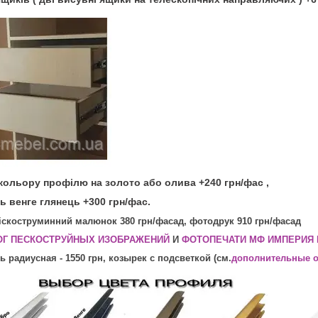
 кольору профілю на золото або олива +240 грн/фас ,
ь венге глянець +300 грн/фас.
Піскоструминний малюнок 380 грн/фасад, фотодрук 910 грн/фасад
ОГ ПЕСКОСТРУЙНЫХ ИЗОБРАЖЕНИЙ
И
ФОТОПЕЧАТИ МФ ИМПЕРИЯ
ь радиусная - 1550 грн, козырек с подсветкой (см.
дополнительные 