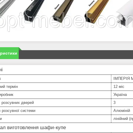
еристики
ні
к
ІМПЕРІЯ 
ний термін
12 міс
иробник
Україна
ь розсувних дверей
3
 розсувної системи
Алюміній
и
лінійний (
іал виготовлення шафи-купе