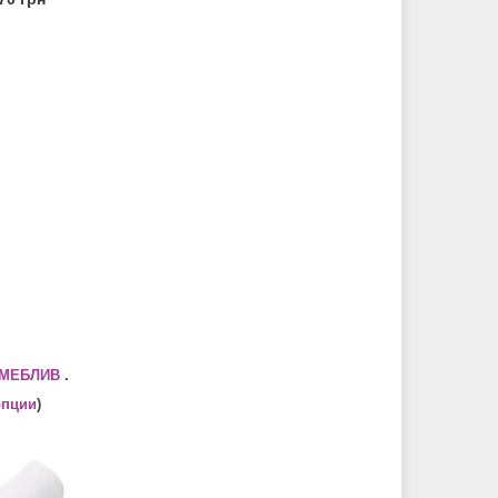
 МЕБЛИВ
.
опции
)