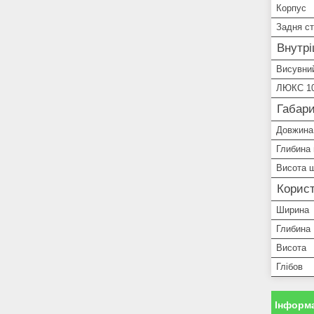
Корпус
Задня ст
Внутр
Висувний
ЛЮКС 1
Габари
Довжина
Глибина
Висота 
Корист
Ширина
Глибина
Висота
Глібов
Інформа