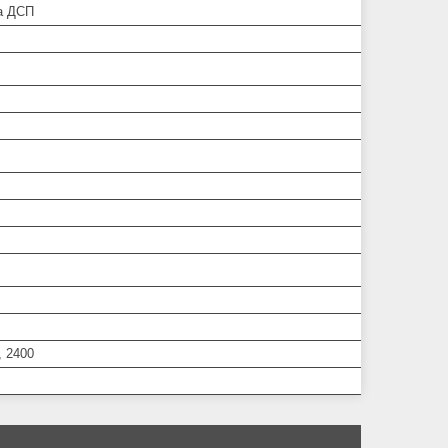
а ДСП
, 2400