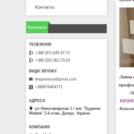
Контакты
Контакти
+380 (67) 645-47-71
+380 (50) 362-73-32
-Зміна
dnepronova@gmail.com
профіл
+380676454771
- 
КАТАЛ
ул.Новосамарская 1 / маг. "Будинок
-Консол
Меблiв" 1-й этаж, Дніпро, Україна