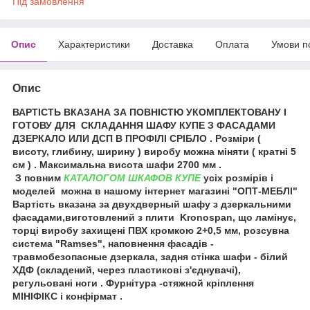
Під замовлення
Опис
Характеристики
Доставка
Оплата
Умови п
Опис
ВАРТІСТЬ ВКАЗАНА ЗА ПОВНІСТЮ УКОМПЛЕКТОВАНУ І
ГОТОВУ ДЛЯ СКЛАДАННЯ ШАФУ КУПЕ З ФАСАДАМИ
ДЗЕРКАЛО ИЛИ ДСП В ПРОФІЛІ СРІБЛО . Розміри (
висоту, глибину, ширину ) виробу можна міняти ( кратні 5
см ) . Максимальна висота шафи 2700 мм .
З повним
КАТАЛОГОМ ШКАФОВ КУПЕ
усіх розмірів і
моделей можна в нашому інтернет магазині "ОПТ-МЕБЛІ"
Вартість вказана за двухдверный шафу з дзеркальними
фасадами,виготовлений з плити Kronospan, що ламінує,
торці виробу захищені ПВХ кромкою 2+0,5 мм, розсувна
система "Ramses", наповнення фасадів -
травмобезопасные дзеркала, задня стінка шафи - білий
ХДФ (складений, через пластикові з'єднувачі),
регульовані ноги . Фурнітура -стяжной кріплення
МІНІФІКС і конфірмат .