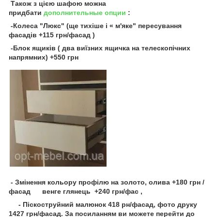
Також з цією шафою можна
придбати
дополнительные опции
:
-Колеса "Люкс" (ще тихіше і « м'яке" пересування
фасадів +115 грн/фасад )
-Блок ящиків ( два виїзних ящичка на телескопічних
напрямних) +550 грн
- Змінення кольору профілю на золото, олива +180 грн /
фасад венге глянець +240 грн/фас ,
- Піскоструйний малюнок 418 рн/фасад, фото друку
1427 грн/фасад. За посиланням ви можете перейти до