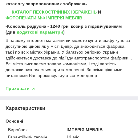
каталогу запропонованих зображень
КАТАЛОГ ПЕСКОСТРІЙНИХ ІЗБРАЖЕНЬ
И
ФОТОПЕЧАТИ МФ ІМПЕРІЯ МЕБЛІВ
.
-Консоль радіусна - 1240 грн, козир з підсвічуванням
(див.
додаткові параметри
)
В нашому інтернеті магазини ви можете купити шафу купе за
доступною ціною як у місті Дніпр, де знаходиться фабрика,
так і по всіх містах України. У багатьох регіонах України
здійснюється доставка до під’їзду автотранспортом фабрики .
Всі міста висилаємо товари компаніями, і тоді вартість
доставки визначається при замовленні. За всіма цікавими
питаннями Вас проконсультується менеджер.
Приховати
Характеристики
Основні
Виробник
ІМПЕРІЯ МЕБЛІВ
Гарантійний термін
12 міс