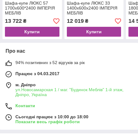
Шафа-купе ЛЮКС 57
Шафа-купе ЛЮКС 33
Шаф
1700x600*2400 ІМПЕРIЯ
1400x600x2400 ІМПЕРIЯ
180
МЕБЛIВ
МЕБЛIВ
МЕБ
13 722
12 019
14 
₴
₴
Купити
Купити
Про нас
94% позитивних з 52 відгуків за рік
Працює з 04.03.2017
м. Дніпро
ул.Новосамарская 1 / маг. "Будинок Меблiв" 1-й этаж,
Дніпро, Україна
Контакти
Сьогодні працює з 10:00 до 18:00
Показати весь графік роботи