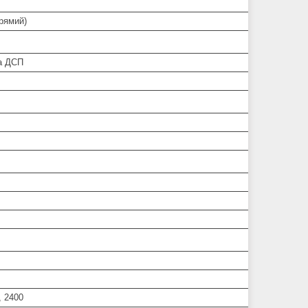
прямий)
а ДСП
, 2400