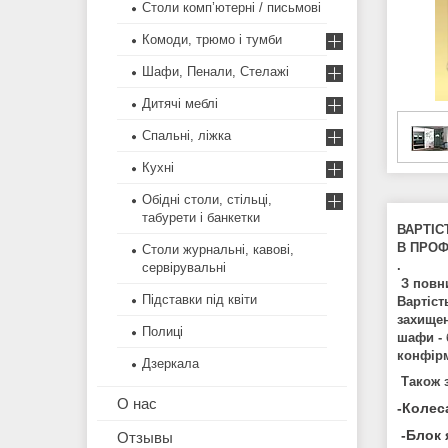
Столи комп’ютерні / письмові
Комоди, трюмо і тумби
Шафи, Пенали, Стелажі
Дитячі меблі
Спальні, ліжка
Кухні
Обідні столи, стільці,
табурети і банкетки
ВАРТІС
В ПРОФІ
Столи журнальні, кавові,
.
сервірувальні
З пов
Підставки під квіти
Вартіст
захищен
Полиці
шафи - 
конфірм
Дзеркала
Також 
О нас
-Колес
-Блок 
Отзывы