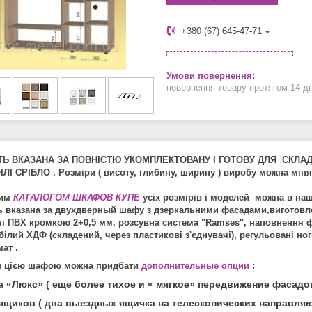
+380 (67) 645-47-71
повернення товару протягом 14 д
ТЬ ВКАЗАНА ЗА ПОВНІСТЮ УКОМПЛЕКТОВАНУ І ГОТОВУ ДЛЯ СКЛА
ЛІ СРІБЛО . Розміри ( висоту, глибину, ширину ) виробу можна міня
ним
КАТАЛОГОМ ШКАФОВ КУПЕ
усіх розмірів і моделей можна в на
ь вказана за двухдверный шафу з дзеркальними фасадами,виготовле
і ПВХ кромкою 2+0,5 мм, розсувна система "Ramses", наповнення фа
білий ХДФ (складений, через пластикові з'єднувачі), регульовані ног
ат .
з цією шафою можна придбати
дополнительные опции
:
а «Люкс» ( еще более тихое и « мягкое» передвижение фасадов
ящиков ( два выездных ящичка на телескопических направляю