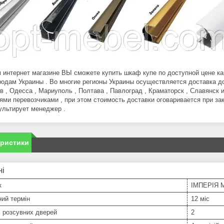
 интернет магазине ВЫ сможете купить шкаф купе по доступной цене как 
родам Украины . Во многие регионы Украины осуществляется доставка до
в , Одесса , Мариуполь , Полтава , Павлоград , Краматорск , Славянск 
ями перевозчиками , при этом стоимость доставки оговаривается при з
ультирует менеджер .
еристики
ні
к
ІМПЕРІЯ 
ний термін
12 міс
ь розсувних дверей
2