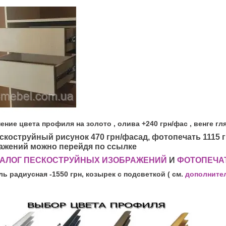
ение цвета профиля на золото , олива +240 грн/фас , венге гля
ескоструйный рисунок 470 грн/фасад, фотопечать 1115 
ажений можно перейдя по ссылке
ТАЛОГ ПЕСКОСТРУЙНЫХ ИЗОБРАЖЕНИЙ
И
ФОТОПЕЧА
ль радиусная -1550 грн, козырек с подсветкой ( см.
дополните