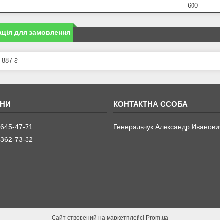
600
ція для замовлення
 887 ₴
 645-47-71
Генеральчук Александр Иванови
 362-73-32
Сайт створений на маркетплейсі
Prom.ua