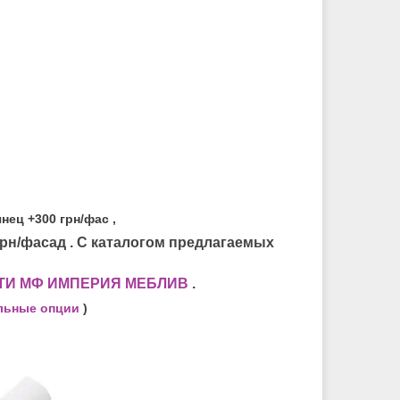
нец +300 грн/фас ,
грн/фасад . С каталогом предлагаемых
ТИ МФ ИМПЕРИЯ МЕБЛИВ
.
льные опции
)