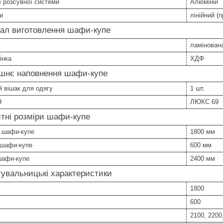
 розсувної системи
Алюміній
и
лінійний (
іал виготовлення шафи-купе
ламінован
інка
ХДФ
ішнє наповнення шафи-купе
 вішак для одягу
1 шт.
9
ЛЮКС 69
тні розміри шафи-купе
 шафи-купе
1800 мм
 шафи-купе
600 мм
шафи-купе
2400 мм
увальницькі характеристики
1800
600
2100, 2200