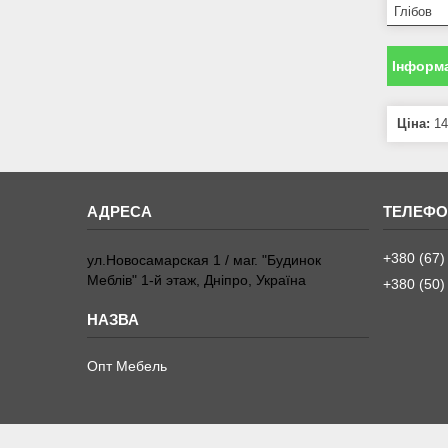
Глібов
Інформа
Ціна:
14
+380 (67)
ул.Новосамарская 1 / маг. "Будинок
Меблiв" 1-й этаж, Дніпро, Україна
+380 (50)
Опт Мебель