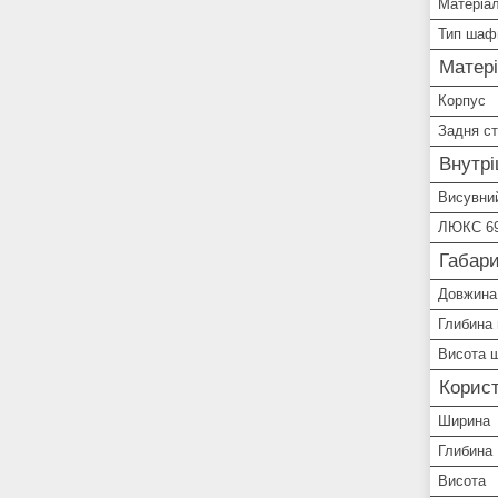
Матеріал
Тип шаф
Матер
Корпус
Задня ст
Внутр
Висувний
ЛЮКС 6
Габари
Довжина
Глибина
Висота 
Корист
Ширина
Глибина
Висота