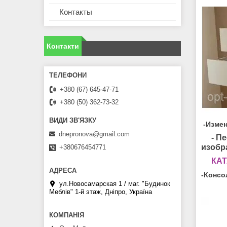
Контакты
Контакти
+380 (67) 645-47-71
+380 (50) 362-73-32
-Измен
dnepronova@gmail.com
- П
изобр
+380676454771
КА
-Консо
ул.Новосамарская 1 / маг. "Будинок
Меблiв" 1-й этаж, Дніпро, Україна