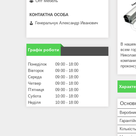
Опт Мебель
Генеральчук Александр Иванович
В нашем
Графік роботи
всем го
Николае
компани
Понеділок
09:00
18:00
проконс
Вівторок
09:00
18:00
Середа
09:00
18:00
Четвер
09:00
18:00
Характ
Пʼятниця
09:00
18:00
Субота
10:00
18:00
Неділя
10:00
18:00
Основ
Виробни
Гарантій
Кількіст