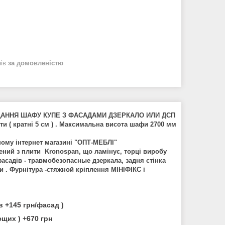
нів
за домовленістю
ДАННЯ ШАФУ КУПЕ З ФАСАДАМИ ДЗЕРКАЛО ИЛИ ДСП
ти ( кратні 5 см ) . Максимальна висота шафи 2700 мм
шому інтернет магазині "ОПТ-МЕБЛІ"
ний з плити Kronospan, що ламінує, торці виробу
садів - травмобезопасные дзеркала, задня стінка
и . Фурнітура -стяжной кріплення МІНІФІКС і
 +145 грн/фасад )
щих ) +670 грн