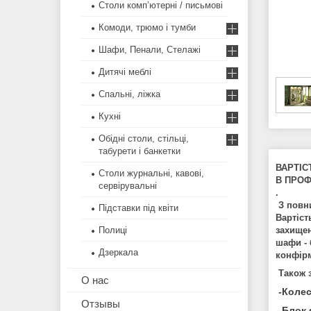
Столи комп’ютерні / письмові
Комоди, трюмо і тумби
Шафи, Пенали, Стелажі
Дитячі меблі
Спальні, ліжка
Кухні
Обідні столи, стільці,
табурети і банкетки
ВАРТІС
Столи журнальні, кавові,
В ПРОФІ
сервірувальні
.
З пов
Підставки під квіти
Вартіст
захищен
Полиці
шафи - 
Дзеркала
конфірм
Також 
О нас
-Колес
Отзывы
-Блок 