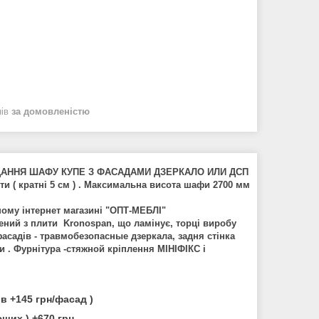
нів
за домовленістю
ДАННЯ ШАФУ КУПЕ З ФАСАДАМИ ДЗЕРКАЛО ИЛИ ДСП
ти ( кратні 5 см ) . Максимальна висота шафи 2700 мм
шому інтернет магазині "ОПТ-МЕБЛІ"
ний з плити Kronospan, що ламінує, торці виробу
садів - травмобезопасные дзеркала, задня стінка
и . Фурнітура -стяжной кріплення МІНІФІКС і
в +145 грн/фасад )
щих ) +670 грн