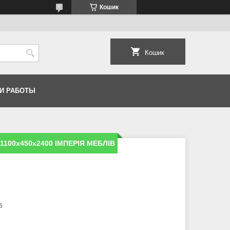
Кошик
Кошик
И РАБОТЫ
1100x450х2400 ІМПЕРIЯ МЕБЛIВ
б