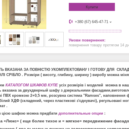
Купити
+380 (67) 645-47-71
повернення товару протягом 14 д
ТЬ ВКАЗАНА ЗА ПОВНІСТЮ УКОМПЛЕКТОВАНУ І ГОТОВУ ДЛЯ СКЛА
ЛІ СРІБЛО . Розміри ( висоту, глибину, ширину ) виробу можна міня
ним
КАТАЛОГОМ ШКАФОВ КУПЕ
усіх розмірів і моделей можна в на
ь вказана за двухдверный шафу з дзеркальними фасадами,виготовле
і ПВХ кромкою 2+0,5 мм, розсувна система "Ramses", наповнення фа
білий ХДФ (складений, через пластикові з'єднувачі), регульовані ног
ат .
з цією шафою можна придбати
дополнительные опции
:
а «Люкс» ( еще более тихое и « мягкое» передвижение фасадо
ящиков ( два выездных ящичка на телескопических направляю