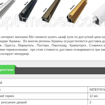
 интернет магазине ВЫ сможете купить шкаф купе по доступной цене как 
родам Украины . Во многие регионы Украины осуществляется доставка до
в , Одесса , Мариуполь , Полтава , Павлоград , Краматорск , Славянск 
ями перевозчиками , при этом стоимость доставки оговаривается при з
ультирует менеджер .
еристики
ні
к
ІМПЕРІЯ 
ний термін
12 міс
ь розсувних дверей
2