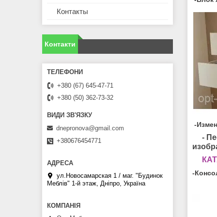
Контакты
Контакти
+380 (67) 645-47-71
+380 (50) 362-73-32
-Измен
dnepronova@gmail.com
- П
+380676454771
изобр
КАТ
-Консо
ул.Новосамарская 1 / маг. "Будинок
Меблiв" 1-й этаж, Дніпро, Україна