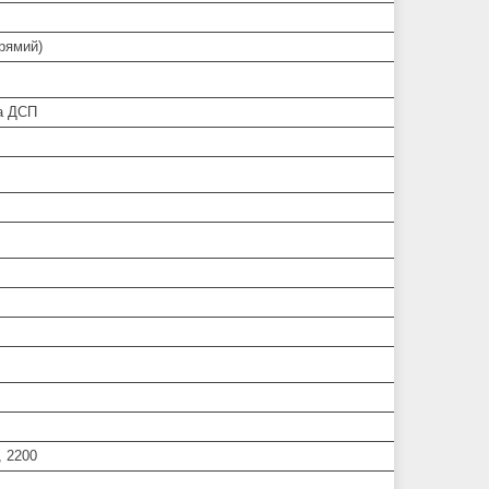
прямий)
а ДСП
, 2200