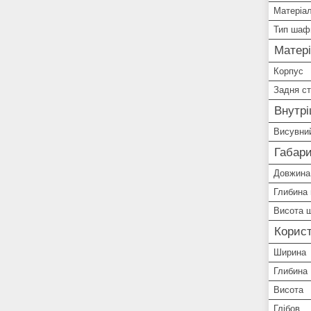
Матеріал
Тип шаф
Матер
Корпус
Задня ст
Внутр
Висувний
Габари
Довжина
Глибина
Висота 
Корист
Ширина
Глибина
Висота
Глібов