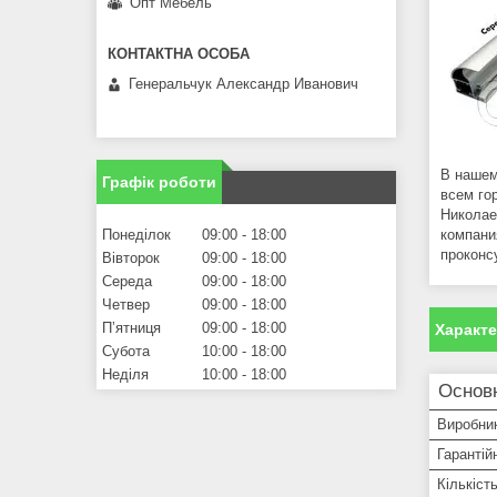
Опт Мебель
Генеральчук Александр Иванович
В нашем
Графік роботи
всем го
Николае
компани
Понеділок
09:00
18:00
проконс
Вівторок
09:00
18:00
Середа
09:00
18:00
Четвер
09:00
18:00
Пʼятниця
09:00
18:00
Характ
Субота
10:00
18:00
Неділя
10:00
18:00
Основ
Виробни
Гарантій
Кількіст