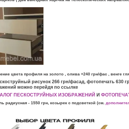
ение цвета профиля на золото , олива +240 грн/фас , венге гля
ескоструйный рисунок 266 грн/фасад, фотопечать 630 г
ажений можно перейдя по ссылке
АЛОГ ПЕСКОСТРУЙНЫХ ИЗОБРАЖЕНИЙ
И
ФОТОПЕЧА
ль радиусная - 1550 грн, козырек с подсветкой (см.
дополните