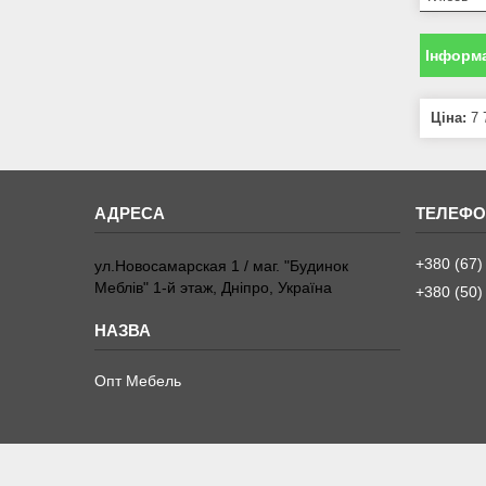
Інформа
Ціна:
7 
+380 (67)
ул.Новосамарская 1 / маг. "Будинок
Меблiв" 1-й этаж, Дніпро, Україна
+380 (50)
Опт Мебель