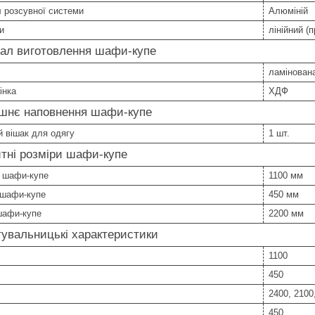
 розсувної системи
Алюміній
и
лінійний (
іал виготовлення шафи-купе
ламінован
інка
ХДФ
ішнє наповнення шафи-купе
 вішак для одягу
1 шт.
тні розміри шафи-купе
 шафи-купе
1100 мм
 шафи-купе
450 мм
шафи-купе
2200 мм
увальницькі характеристики
1100
450
2400, 2100
450