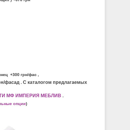
нец +300 грн/фас ,
рн/фасад . С каталогом предлагаемых
ТИ МФ ИМПЕРИЯ МЕБЛИВ
.
льные опции
)