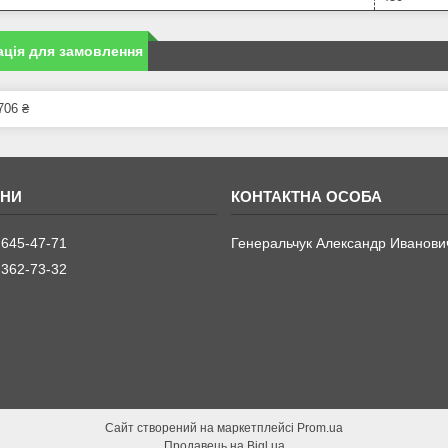
ція для замовлення
706 ₴
 645-47-71
Генеральчук Александр Иванови
 362-73-32
Сайт створений на маркетплейсі
Prom.ua
Продавець на Bigl.ua