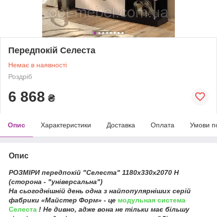
Передпокій Селеста
Немає в наявності
Роздріб
6 868
₴
Опис
Характеристики
Доставка
Оплата
Умови п
Опис
РОЗМІРИ передпокій "Селеста" 1180х330х2070 Н
(сторона - "універсальна")
На сьогоднішній день одна з найпопулярніших серій
фабрики «Майстер Форм» - це
модульная система
Селеста
! Не дивно, адже вона не тільки має більшу