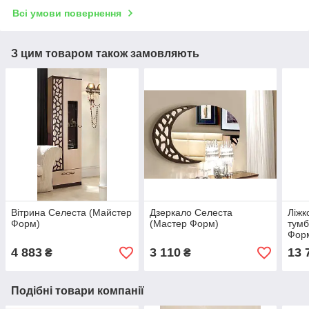
Всі умови повернення
З цим товаром також замовляють
Вітрина Селеста (Майстер
Дзеркало Селеста
Ліжк
Форм)
(Мастер Форм)
тумб
Фор
4 883
3 110
13 
₴
₴
Подібні товари компанії