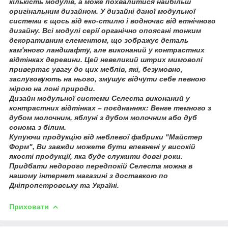
кількість модулів, а може похвалитися найбільш
оригінальним дизайном. У дизайні даної модульної
системи є щось від еко-стилю і водночас від етнічного
дизайну. Всі модулі серії органічно опоясані тонким
декоративним елементом, що зображує деталь
кам'яного ландшафту, але виконаний у контрастних
відтінках деревини. Цей невеликий штрих мимоволі
привертає увагу до цих меблів, які, безумовно,
заслуговують на нього, змушує відчути себе певною
мірою на лоні природи.
Дизайн модульної системи Селеста виконаний у
контрастних відтінках – поєднаннях: Венге темного з
дубом молочним, яблуні з дубом молочним або дуб
сонома з білим.
Купуючи продукцію від меблевої фабрики "Майстер
Форм", Ви завжди можете бути впевнені у високій
якості продукції, яка буде служити довгі роки.
Придбати недорого передпокій Селеста можна в
нашому інтернет магазині з доставкою по
Дніпропетровську та Україні.
Приховати