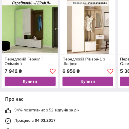
Передпокій Геракл (
Передпокій Рів'єра-1 з
Пере
Олімпія )
Шафою
Олім
7 942
6 956
5 3
₴
₴
Купити
Купити
Про нас
94% позитивних з 52 відгуків за рік
Працює з 04.03.2017