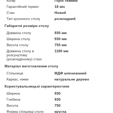
Колір
Горіх темний
Гарантійний термін
18 міс
Стан
Новий
Тип кухонного столу
розкладний
Габаритні розміри столу
Довжина столу
930 мм
Ширина столу
930 мм
Висота столу
755 мм
Довжина столу в
1180 мм
розсунутому
(розкладеному) стані
Матеріал виготовлення столу
Стільниця
МДФ шпонований
Каркас, ніжки
натуральне дерево
Користувальницькі характеристики
Ширина
930
Глибина
930
Висота
750
Форма стільниці столу
кругла