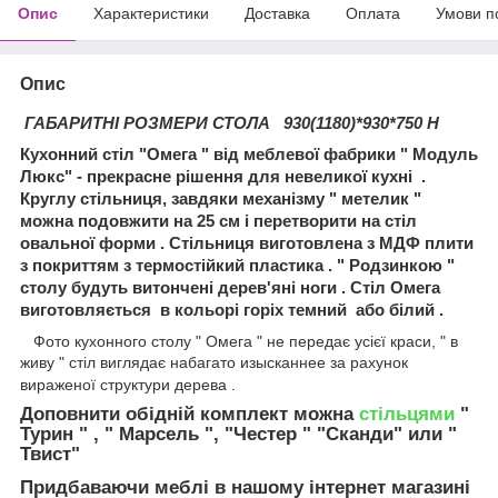
Опис
Характеристики
Доставка
Оплата
Умови п
Опис
ГАБАРИТНІ РОЗМЕРИ СТОЛА 930(1180)*930*750 Н
Кухонний стіл "Омега " від меблевої фабрики " Модуль
Люкс" - прекрасне рішення для невеликої кухні .
Круглу стільниця, завдяки механізму " метелик "
можна подовжити на 25 см і перетворити на стіл
овальної форми . Стільниця виготовлена з МДФ плити
з покриттям з термостійкий пластика . " Родзинкою "
столу будуть витончені дерев'яні ноги . Стіл Омега
виготовляється в кольорі горіх темний або білий .
Фото кухонного столу " Омега " не передає усієї краси, " в
живу " стіл виглядає набагато изысканнее за рахунок
вираженої структури дерева .
Доповнити обідній комплект можна
стільцями
"
Турин " , " Марсель ", "Честер " "Сканди" или "
Твист"
Придбаваючи меблі в нашому інтернет магазині