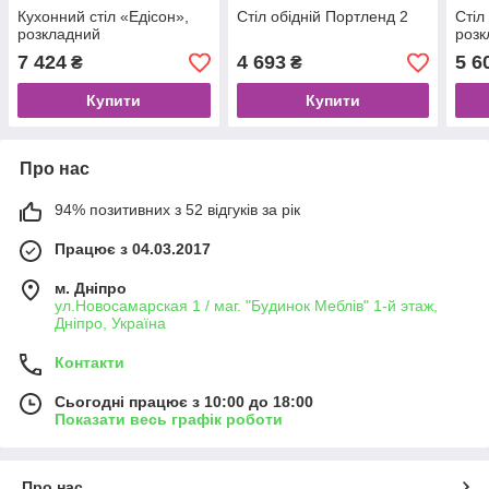
Кухонний стіл «Едісон»,
Стіл обідній Портленд 2
Стіл
розкладний
розк
7 424
4 693
5 6
₴
₴
Купити
Купити
Про нас
94% позитивних з 52 відгуків за рік
Працює з 04.03.2017
м. Дніпро
ул.Новосамарская 1 / маг. "Будинок Меблiв" 1-й этаж,
Дніпро, Україна
Контакти
Сьогодні працює з 10:00 до 18:00
Показати весь графік роботи
Про нас