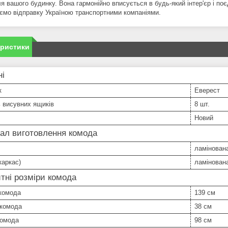
я вашого будинку. Вона гармонійно вписується в будь-який інтер'єр і по
ємо відправку Україною транспортними компаніями.
еристики
ні
к
Еверест
ь висувних ящиків
8 шт.
Новий
ал виготовлення комода
ламінован
каркас)
ламінован
тні розміри комода
комода
139 см
 комода
38 см
комода
98 см