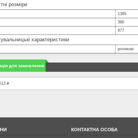
тні розміри
1385
380
977
увальницькі характеристики
роликові
ція для замовлення
613 ₴