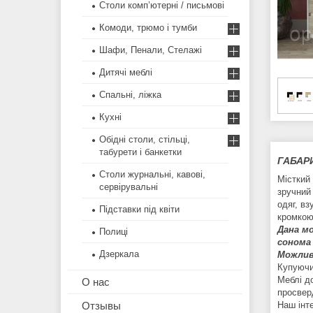
Столи комп’ютерні / письмові
Комоди, трюмо і тумби
Шафи, Пенали, Стелажі
Дитячі меблі
Спальні, ліжка
Кухні
Обідні столи, стільці,
табурети і банкетки
ГАБАР
Столи журнальні, кавові,
Місткий
сервірувальні
зручний
одяг, в
Підставки під квіти
кромкою
Дана м
Полиці
сонома 
Дзеркала
Можлив
Купуючи
Меблі д
О нас
просвер
Отзывы
Наш інт