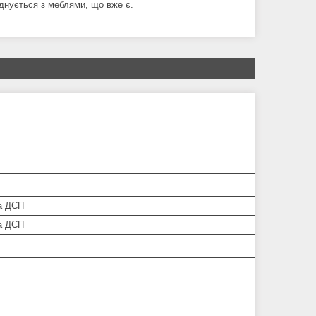
єднується з меблями, що вже є.
а ДСП
а ДСП