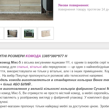
повернення товару протягом 14 д
ИТНІ РОЗМЕРИ
КОМОДА
1385*380*977 Н
комод Мікс-5
з вісьма висувними ящиками !!!!, є одним із виробів серії
 комод для
спальні
,
вітальні
або передпокою — це один з найнеобхідніших
зуття, використовувати не тільки у вітальні, але і в інших приміщеннях
. На вибір Покупця пропонуються роликові або телескопічні напрямні.
одель комода виготовляється в стандартних кольорах Венге темн
+ білий АБО БІЛИЙ .
е виготовлення у великій кількості кольорів фабрикою Сучаснi М
 комод Мікс-5, Ви отримуєте не просто місткий комод, а меблі європейськ
оставляють у розібраному вигляді у фабричній упаковці. У комплекті фу
длені.
ернет-магазин пропонує тільки найкращі меблі за доступною ціною. Зроби