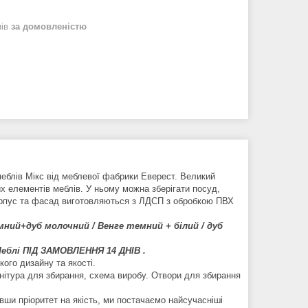
нів
за домовленістю
 меблів Мікс від меблевої фабрики Еверест. Великий
 елементів меблів. У ньому можна зберігати посуд,
. Корпус та фасад виготовляються з ЛДСП з обробкою ПВХ
ий+дуб молочний / Венге темний + білий / дуб
еблi ПІД ЗАМОВЛЕННЯ 14 ДНІВ .
ого дизайну та якості.
рнітура для збирання, схема виробу. Отвори для збирання
вши пріоритет на якість, ми постачаємо найсучасніші