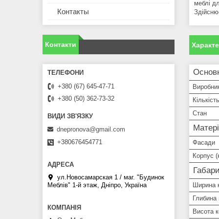
меблі дл
Контакты
Здійсню
Контакти
Характ
Основ
+380 (67) 645-47-71
Виробни
+380 (50) 362-73-32
Кількіст
Стан
Матері
dnepronova@gmail.com
+380676454771
Фасади
Корпус (
Габари
ул.Новосамарская 1 / маг. "Будинок
Меблiв" 1-й этаж, Дніпро, Україна
Ширина 
Глибина
Висота 