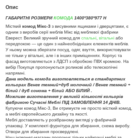
Опис
ГАБАРИТНІ РОЗМЕРИ
КОМОДА
1400*380*977 Н
Місткий
комод Мікс-3
з висувними ящиками і дверцятами, є
одним з виробів серії меблів Мікс від меблевої фабрики
Еверест. Великий зручний комод для
спальні
,
вітальні
або
передпокою — це один з найнеобхідніших елементів меблів.
У ньому можна зберігати посуд, одяг, взуття, використовувати
не тільки у вітальні, але і в інших приміщеннях. Корпус та
фасад виготовляються з ЛДСП з обробкою ПВХ кромкою. На
вибір Покупця пропонуються роликові або телескопічні
напрямні.
Дана модель комода виготовляється в стандартних
кольорах Венге темний+дуб молочний / Венге темний +
білий / дуб сонома + білий АБО БІЛИЙ .
Можливе виготовлення у великій кількості кольорів
фабрикою Сучаснi Меблi ПІД ЗАМОВЛЕННЯ 14 ДНІВ.
Купуючи комод Мікс-3, Ви отримуєте не просто місткий комод,
а меблі європейського дизайну та якості.
Меблі доставляють у розібраному вигляді у фабричній
упаковці. У комплекті фурнітура для збирання, схема виробу.
Отвори для збирання просвердлені.
Наш інтернет-магазин пропонує тільки найкращі меблі за