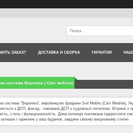
МИТЬ ЗАКАЗ?
ДОСТАВКА И СБОРКА
ГАРАНТИЯ
НАШ
а система Вероніка ( Світ меблів)
 система "Вероніка", виробництво фабрики Svit Mebliv (Світ Меблів), Укр
ляється з ДСП, фасад - лакована ДСП з художньої печаткою. Вітрини з п
ість, стиль і функціональність. Дана колекція покликана підкреслити сма
 затишок і гармонію у ваш будинок, завдяки своєму вишуканому стилю.