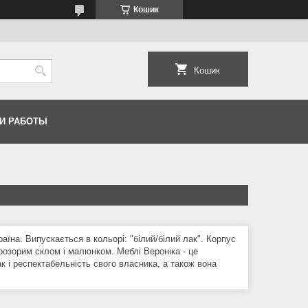
Кошик
Кошик
И РАБОТЫ
аїна. Випускається в кольорі: "білий/білий лак". Корпус
розорим склом і малюнком. Меблі Вероніка - це
к і респектабельність свого власника, а також вона