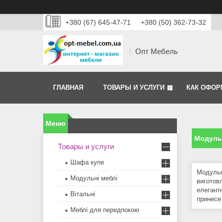
+380 (67) 645-47-71
+380 (50) 362-73-32
Опт Мебель
ГЛАВНАЯ
ТОВАРЫ И УСЛУГИ
КАК ОФОР
Модульн
Товары и услуги
Шафа купе
Модульна
Модульні меблі
виготов
елегантн
Вітальні
принесе
Меблi для передпокою